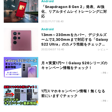
Android
「Snapdragon 8 Gen 2」発表、AI強
化、リアルタイムレイトレーシングに対
応
2022/11/17 08:40
Android
13mm～230mmをカバー、デジタルズ
ームで2,300mmまで対応する「Galaxy
S22 Ultra」のカメラ性能をチェックす
る
2022/04/07 10:40
レビュー
月々実質1円〜！Galaxy S26シリーズの
キャンペーン情報をチェック！
- PR -
1円スマホキャンペーン情報！無くなる
前にいますぐチェック
- PR -