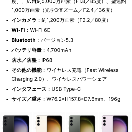
度）、広角約5,000万画素（F1.8／85度）、望遠約
1,000万画素（光学3倍ズーム／F2.4／36度）
インカメラ
：約1,200万画素（F2.2／80度）
Wi-Fi
：Wi-Fi 6E
Bluetooth
：バージョン5.3
バッテリ容量
：4,700mAh
防水／防塵
：IP68
その他の機能
：ワイヤレス充電（Fast Wireless
Charging 2.0）、ワイヤレスパワーシェア
インタフェース
：USB Type-C
サイズ／重さ
：W76.2×H157.8×D7.6mm、196g