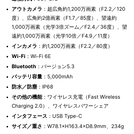
アウトカメラ
：超広角約1,200万画素（F2.2／120
度）、広角約2億画素（F1.7／85度）、望遠約
1,000万画素（光学3倍ズーム／F2.4／36度）、望
遠約1,000万画素（光学10倍／F4.9／11度）
インカメラ
：約1,200万画素（F2.2／80度）
Wi-Fi
：Wi-Fi 6E
Bluetooth
：バージョン5.3
バッテリ容量
：5,000mAh
防水／防塵
：IP68
その他の機能
：ワイヤレス充電（Fast Wireless
Charging 2.0）、ワイヤレスパワーシェア
インタフェース
：USB Type-C
サイズ／重さ
：W78.1×H163.4×D8.9mm、234g