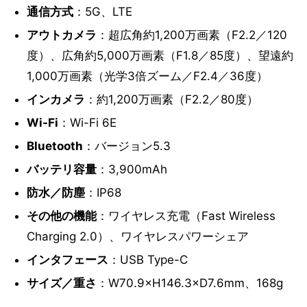
通信方式
：5G、LTE
アウトカメラ
：超広角約1,200万画素（F2.2／120
度）、広角約5,000万画素（F1.8／85度）、望遠約
1,000万画素（光学3倍ズーム／F2.4／36度）
インカメラ
：約1,200万画素（F2.2／80度）
Wi-Fi
：Wi-Fi 6E
Bluetooth
：バージョン5.3
バッテリ容量
：3,900mAh
防水／防塵
：IP68
その他の機能
：ワイヤレス充電（Fast Wireless
Charging 2.0）、ワイヤレスパワーシェア
インタフェース
：USB Type-C
サイズ／重さ
：W70.9×H146.3×D7.6mm、168g