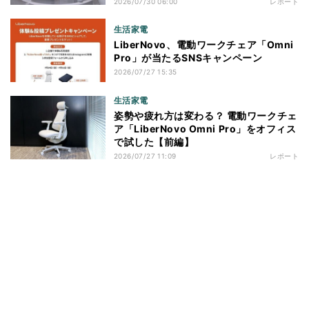
プロ」を体験
2026/07/30 06:00
レポート
生活家電
LiberNovo、電動ワークチェア「Omni
Pro」が当たるSNSキャンペーン
2026/07/27 15:35
生活家電
姿勢や疲れ方は変わる？ 電動ワークチェ
ア「LiberNovo Omni Pro」をオフィス
で試した【前編】
2026/07/27 11:09
レポート