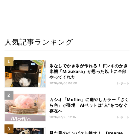
人気記事ランキング
氷なしでかき氷が作れる！ドンキのかき
氷機「Mizukara」が思った以上に全部
やってくれた
2026/06/06 06:00
レポート
カシオ「Moflin」に癒やしカラー「さく
ら色」が登場 AIペットは“人”をつなぐ
存在へ
2026/07/25 12:07
レポート
見た目のインパクト絶大！ Dreame、