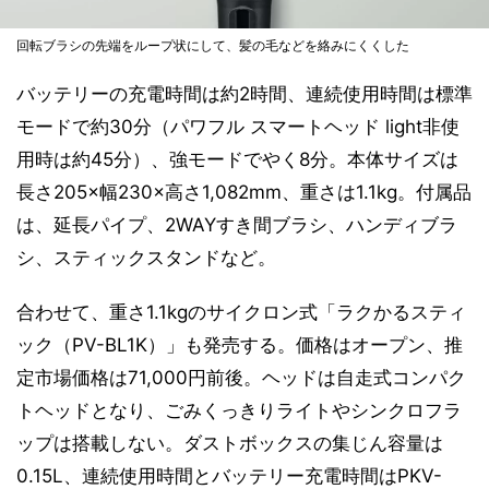
回転ブラシの先端をループ状にして、髪の毛などを絡みにくくした
バッテリーの充電時間は約2時間、連続使用時間は標準
モードで約30分（パワフル スマートヘッド light非使
用時は約45分）、強モードでやく8分。本体サイズは
長さ205×幅230×高さ1,082mm、重さは1.1kg。付属品
は、延長パイプ、2WAYすき間ブラシ、ハンディブラ
シ、スティックスタンドなど。
合わせて、重さ1.1kgのサイクロン式「ラクかるスティ
ック（PV-BL1K）」も発売する。価格はオープン、推
定市場価格は71,000円前後。ヘッドは自走式コンパク
トヘッドとなり、ごみくっきりライトやシンクロフラ
ップは搭載しない。ダストボックスの集じん容量は
0.15L、連続使用時間とバッテリー充電時間はPKV-