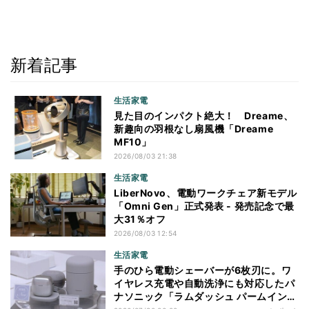
新着記事
生活家電
見た目のインパクト絶大！ Dreame、
新趣向の羽根なし扇風機「Dreame
MF10」
2026/08/03 21:38
生活家電
LiberNovo、電動ワークチェア新モデル
「Omni Gen」正式発表 - 発売記念で最
大31％オフ
2026/08/03 12:54
生活家電
手のひら電動シェーバーが6枚刃に。ワ
イヤレス充電や自動洗浄にも対応したパ
ナソニック「ラムダッシュ パームイン