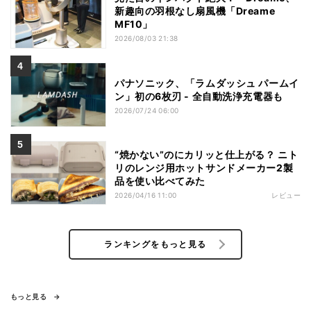
新趣向の羽根なし扇風機「Dreame
MF10」
2026/08/03 21:38
パナソニック、「ラムダッシュ パームイ
ン」初の6枚刃 - 全自動洗浄充電器も
2026/07/24 06:00
“焼かない”のにカリッと仕上がる？ ニト
リのレンジ用ホットサンドメーカー2製
品を使い比べてみた
2026/04/16 11:00
レビュー
ランキングをもっと見る
もっと見る