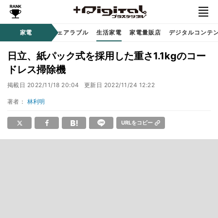
オーディオ
家電
時計 / ウェアラブル
生活家電
家電量販店
デジタルコンテ
日立、紙パック式を採用した重さ1.1kgのコー
ドレス掃除機
掲載日
2022/11/18 20:04
更新日
2022/11/24 12:22
著者：
林利明
URLをコピー