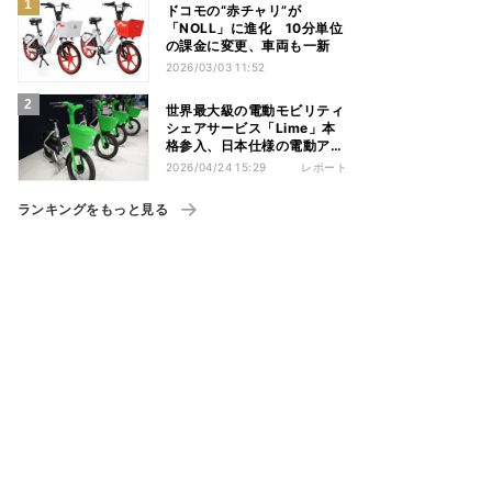
ドコモの“赤チャリ”が
「NOLL」に進化 10分単位
の課金に変更、車両も一新
2026/03/03 11:52
世界最大級の電動モビリティ
シェアサービス「Lime」本
格参入、日本仕様の電動アシ
スト自転車を投入
2026/04/24 15:29
レポート
ランキングをもっと見る