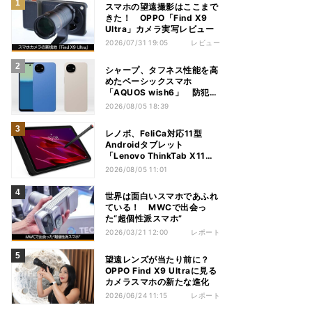
スマホの望遠撮影はここまで
きた！ OPPO「Find X9
Ultra」カメラ実写レビュー
2026/07/31 19:05
レビュー
シャープ、タフネス性能を高
めたベーシックスマホ
「AQUOS wish6」 防犯性
能も充実
2026/08/05 18:39
レノボ、FeliCa対応11型
Androidタブレット
「Lenovo ThinkTab X11
Gen 1」
2026/08/05 11:01
世界は面白いスマホであふれ
ている！ MWCで出会っ
た“超個性派スマホ”
2026/03/21 12:00
レポート
望遠レンズが当たり前に？
OPPO Find X9 Ultraに見る
カメラスマホの新たな進化
2026/06/24 11:15
レポート