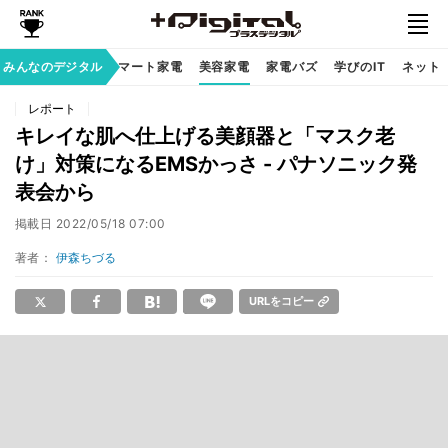
家族のデジタル
みんなのデジタル
スマート家電
美容家電
家電バズ
学びのIT
ネット
レポート
キレイな肌へ仕上げる美顔器と「マスク老
け」対策になるEMSかっさ - パナソニック発
表会から
掲載日
2022/05/18 07:00
著者：
伊森ちづる
URLをコピー