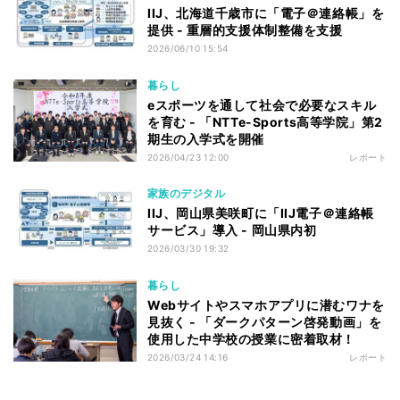
IIJ、北海道千歳市に「電子＠連絡帳」を
提供 - 重層的支援体制整備を支援
2026/06/10 15:54
暮らし
eスポーツを通して社会で必要なスキル
を育む - 「NTTe-Sports高等学院」第2
期生の入学式を開催
2026/04/23 12:00
レポート
家族のデジタル
IIJ、岡山県美咲町に「IIJ電子＠連絡帳
サービス」導入 - 岡山県内初
2026/03/30 19:32
暮らし
Webサイトやスマホアプリに潜むワナを
見抜く - 「ダークパターン啓発動画」を
使用した中学校の授業に密着取材！
2026/03/24 14:16
レポート