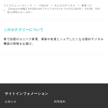
マイナビニューストップ
+Digital
みんなのデジタル
家電バズ
【Amazon得報】65V型の4Kブラビアが11％オフの125,000円！ 55V型、50V
型も同等のセール中！
このカテゴリーについて
巷で話題のユニーク家電、家族や友達とシェアしたくなる面白デジタル
機器の情報をお届け。
サイトインフォメーション
お知らせ
利用規約