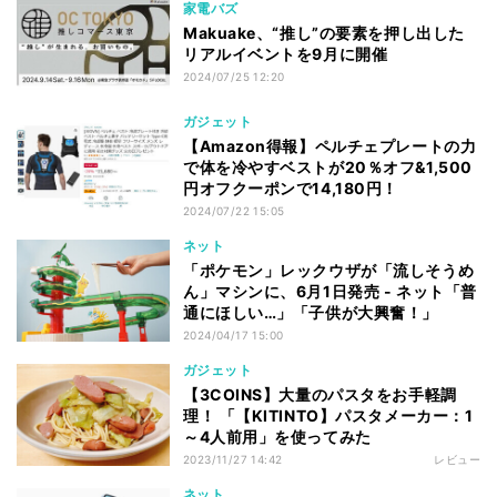
家電バズ
Makuake、“推し”の要素を押し出した
リアルイベントを9月に開催
2024/07/25 12:20
ガジェット
【Amazon得報】ペルチェプレートの力
で体を冷やすベストが20％オフ&1,500
円オフクーポンで14,180円！
2024/07/22 15:05
ネット
「ポケモン」レックウザが「流しそうめ
ん」マシンに、6月1日発売 - ネット「普
通にほしい…」「子供が大興奮！」
2024/04/17 15:00
ガジェット
【3COINS】大量のパスタをお手軽調
理！ 「【KITINTO】パスタメーカー：1
～4人前用」を使ってみた
2023/11/27 14:42
レビュー
ネット