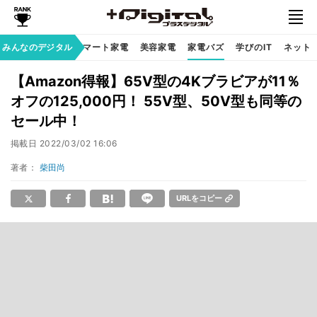
家族のデジタル
みんなのデジタル
スマート家電
美容家電
家電バズ
学びのIT
ネット
【Amazon得報】65V型の4Kブラビアが11％
オフの125,000円！ 55V型、50V型も同等の
セール中！
掲載日
2022/03/02 16:06
著者：
柴田尚
URLをコピー