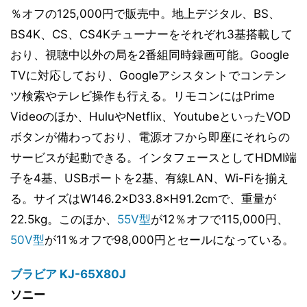
％オフの125,000円で販売中。地上デジタル、BS、
BS4K、CS、CS4Kチューナーをそれぞれ3基搭載して
おり、視聴中以外の局を2番組同時録画可能。Google
TVに対応しており、Googleアシスタントでコンテン
ツ検索やテレビ操作も行える。リモコンにはPrime
Videoのほか、HuluやNetflix、YoutubeといったVOD
ボタンが備わっており、電源オフから即座にそれらの
サービスが起動できる。インタフェースとしてHDMI端
子を4基、USBポートを2基、有線LAN、Wi-Fiを揃え
る。サイズはW146.2×D33.8×H91.2cmで、重量が
22.5kg。このほか、
55V型
が12％オフで115,000円、
50V型
が11％オフで98,000円とセールになっている。
ブラビア KJ-65X80J
ソニー