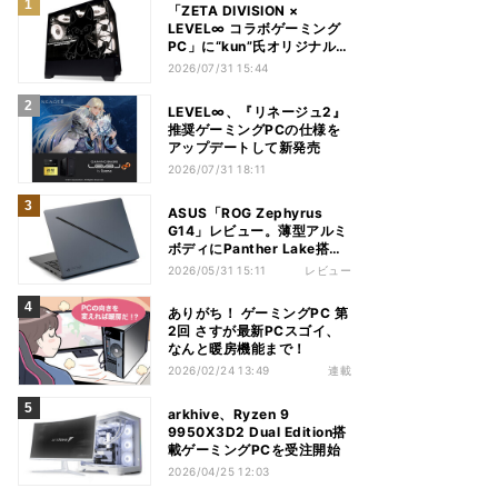
「ZETA DIVISION ×
LEVEL∞ コラボゲーミング
PC」に“kun”氏オリジナルデ
ザインを100台限定で発売
2026/07/31 15:44
LEVEL∞、『リネージュ2』
推奨ゲーミングPCの仕様を
アップデートして新発売
2026/07/31 18:11
ASUS「ROG Zephyrus
G14」レビュー。薄型アルミ
ボディにPanther Lake搭載
の有機ELノートPC
2026/05/31 15:11
レビュー
ありがち！ ゲーミングPC 第
2回 さすが最新PCスゴイ、
なんと暖房機能まで！
2026/02/24 13:49
連載
arkhive、Ryzen 9
9950X3D2 Dual Edition搭
載ゲーミングPCを受注開始
2026/04/25 12:03