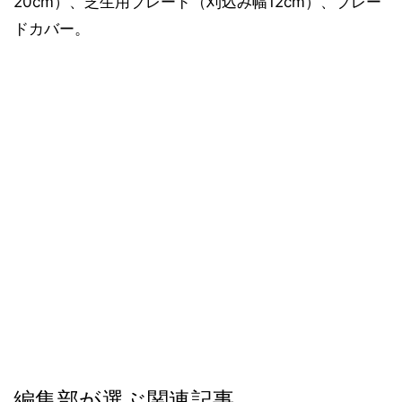
20cm）、芝生用ブレード（刈込み幅12cm）、ブレー
ドカバー。
編集部が選ぶ関連記事