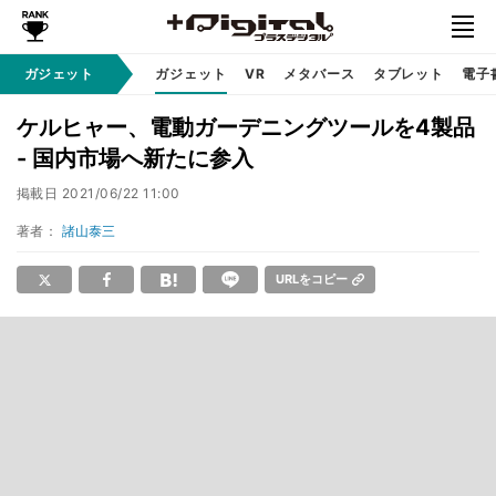
ガジェット
ガジェット
VR
メタバース
タブレット
電子
ケルヒャー、電動ガーデニングツールを4製品
- 国内市場へ新たに参入
掲載日
2021/06/22 11:00
著者：
諸山泰三
URLをコピー