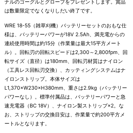
ナルのゴーグルとグローブをプレゼントします。賞品
は数量限定でなくなりしだい終了です。
WRE 18-55（雑草刈機）バッテリーセットのおもな仕
様は、バッテリーパワーが18V 2.5Ah、満充電からの
連続使用時間は約15分（作業量は最大15平方メート
ル）。回転刃の回転スピードは2,300～2,800fpm、回
転サイズ（直径）は180mm、回転刃材質はナイロン
（工具レス回転刃交換）、カッティングシステムはナ
イロンストリップ。本体サイズは
L1,370×W230×H380mm、重さは2.9kg（バッテリー
パワーなし）。標準付属品は、バッテリーパワーと急
速充電器（BC 18V）、ナイロン製ストリップ×2。な
お、ストリップの交換目安は、作業量で約200平方メ
ートルとなります。