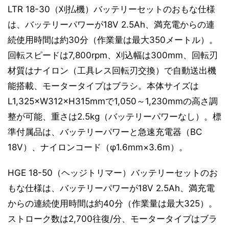
LTR 18-30（刈払機）バッテリーセットのおもな仕様
は、バッテリーパワーが18V 2.5Ah、満充電からの連
続使用時間は約30分（作業量は最大350メートル）。
回転スピードは7,800rpm、刈込幅は300mm、回転刃
材質はナイロン（工具レス回転刃交換）で自動送出機
能搭載、モータータイプはブラシ。本体サイズは
L1,325×W312×H315mmで1,050～1,230mmの高さ調
整が可能、重さは2.5kg（バッテリーパワーなし）。標
準付属品は、バッテリーパワーと急速充電器（BC
18V）、ナイロンコード（φ1.6mm×3.6m）。
HGE 18-50（ヘッジトリマー）バッテリーセットのお
もな仕様は、バッテリーパワーが18V 2.5Ah、満充電
からの連続使用時間は約40分（作業量は最大325）。
ストローク数は2,700往復/分、モータータイプはブラ