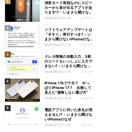
消音モード有効なのにスピー
カーから音が出るアプリがあ
ります!? - いまさら聞けない
iPhoneのなぜ
2026/08/06 11:15
ハウツー
ソフトウェアアップデートは
「今すぐ」実行すべき? - い
まさら聞けないiPhoneのな
ぜ
2026/08/02 11:15
ハウツー
クレカ情報の自動入力、3桁
のコードもいっしょに入力で
きない? - いまさら聞けない
iPhoneのなぜ
2026/08/04 11:15
ハウツー
iPhone 17eで十分？ やっ
ぱりiPhone 17？ 比較して
見えた“後悔しない選び方”
2026/05/22 14:00
レポート
電話アプリに付いた赤丸が消
えません!? - いまさら聞けな
いiPhoneのなぜ
2026/07/17 11:15
ハウツー