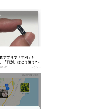
真アプリで「年別」と
、「日別」はどう違う? -
聞けないiPhoneのなぜ
 08:00
ハウツー