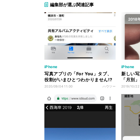
編集部が選ぶ関連記事
iPhone
iPhone
写真アプリの「For You」タブ、
新しい写
役割がいまひとつわかりません!?
「月別」
- いまさら聞けないiPhoneのなぜ
いまさら
2020/09/04 11:00
ハウツー
2019/10/22