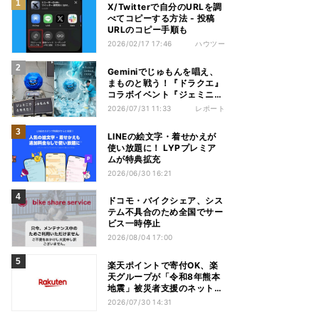
X/Twitterで自分のURLを調
べてコピーする方法 - 投稿
URLのコピー手順も
2026/02/17 17:46
ハウツー
Geminiでじゅもんを唱え、
まものと戦う！『ドラクエ』
コラボイベント『ジェミニク
エスト』を体験してきた
2026/07/31 11:33
レポート
LINEの絵文字・着せかえが
使い放題に！ LYPプレミア
ムが特典拡充
2026/06/30 16:21
ドコモ・バイクシェア、シス
テム不具合のため全国でサー
ビス一時停止
2026/08/04 17:00
楽天ポイントで寄付OK、楽
天グループが「令和8年熊本
地震」被災者支援のネット募
金を受付中
2026/07/30 14:31