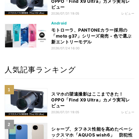
OPPO「Find X9 Ultra」カメラ実写レ
ビュー
2026/07/31 19:05
レビュー
Android
モトローラ、PANTONEカラー採用の
「moto g37」シリーズ発売 - 色で選ぶ
新エントリーモデル
2026/07/24 16:00
人気記事ランキング
スマホの望遠撮影はここまできた！
OPPO「Find X9 Ultra」カメラ実写レ
ビュー
2026/07/31 19:05
レビュー
シャープ、タフネス性能を高めたベーシ
ックスマホ「AQUOS wish6」 防犯性