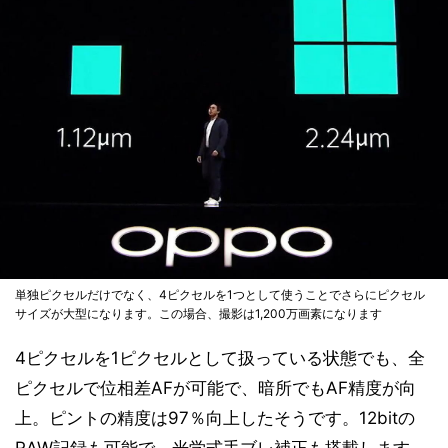
単独ピクセルだけでなく、4ピクセルを1つとして使うことでさらにピクセル
サイズが大型になります。この場合、撮影は1,200万画素になります
4ピクセルを1ピクセルとして扱っている状態でも、全
ピクセルで位相差AFが可能で、暗所でもAF精度が向
上。ピントの精度は97％向上したそうです。12bitの