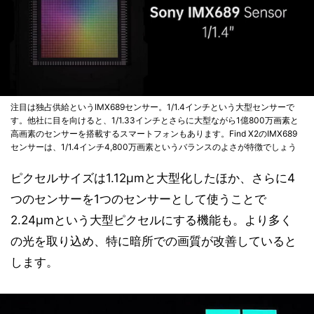
注目は独占供給というIMX689センサー。1/1.4インチという大型センサーで
す。他社に目を向けると、1/1.33インチとさらに大型ながら1億800万画素と
高画素のセンサーを搭載するスマートフォンもあります。Find X2のIMX689
センサーは、1/1.4インチ4,800万画素というバランスのよさが特徴でしょう
ピクセルサイズは1.12μmと大型化したほか、さらに4
つのセンサーを1つのセンサーとして使うことで
2.24μmという大型ピクセルにする機能も。より多く
の光を取り込め、特に暗所での画質が改善していると
します。