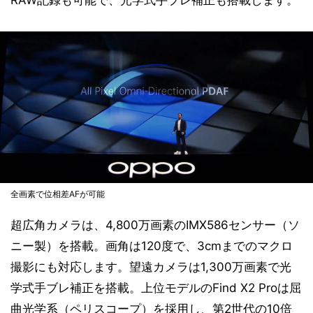
RAW記録も可能で、光学式手ブレ補正も搭載します。
全画素で位相差AFが可能
超広角カメラは、4,800万画素のIMX586センサー（ソ
ニー製）を搭載。画角は120度で、3cmまでのマクロ
撮影にも対応します。望遠カメラは1,300万画素で光
学式手ブレ補正を搭載。上位モデルのFind X2 Proは屈
曲光学系（ペリスコープ）を採用し、第2世代の10倍