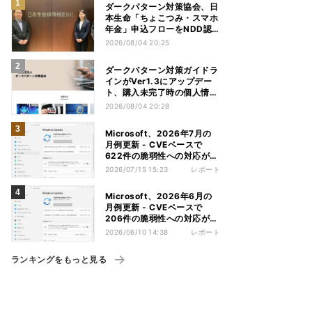
ダークパターン対策協会、日
本生命「ちょこつみ・スマホ
年金」申込フローをNDD認
定
2026/08/04 20:25
ダークパターン対策ガイドラ
インがVer1.3にアップデー
ト、購入未完了時の個人情報
利用を追記
2026/08/04 20:28
Microsoft、2026年7月の
月例更新 - CVEベースで
622件の脆弱性への対応が行
われる
2026/07/15 15:23
レポート
Microsoft、2026年6月の
月例更新 - CVEベースで
206件の脆弱性への対応が行
われる
2026/06/10 14:38
レポート
ランキングをもっと見る