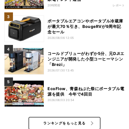
20時間前
レポート
ポータブルエアコンやポータブル冷蔵庫
が最大70％引き、BougeRVが9周年記
念セール
2026/08/06 12:05
コールドブリューがわずか5分、元DJIエ
ンジニアが開発した小型コーヒーマシン
「Brezi」
2026/07/30 13:45
EcoFlow、青森ねぶた祭にポータブル電
源を提供 今年で4回目
2026/08/03 20:54
ランキングをもっと見る