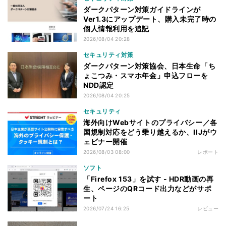
ダークパターン対策ガイドラインが
Ver1.3にアップデート、購入未完了時の
個人情報利用を追記
2026/08/04 20:28
セキュリティ対策
ダークパターン対策協会、日本生命「ち
ょこつみ・スマホ年金」申込フローを
NDD認定
2026/08/04 20:25
セキュリティ
海外向けWebサイトのプライバシー／各
国規制対応をどう乗り越えるか、IIJがウ
ェビナー開催
2026/08/03 08:00
レポート
ソフト
「Firefox 153」を試す - HDR動画の再
生、ページのQRコード出力などがサポ
ート
2026/07/24 16:25
レビュー