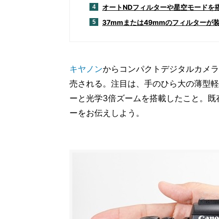
オートNDフィルターや星空モードを
4
37mmまたは49mmのフィルターが
5
キヤノン
からコンパクトデジタルカメラ
売される。注目は、手のひら大の薄型軽
ーと光学3倍ズームを搭載したこと。既
ーをお伝えしよう。