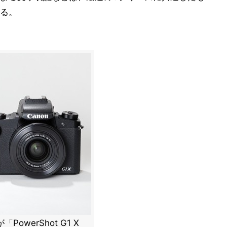
る。
が「PowerShot G1 X