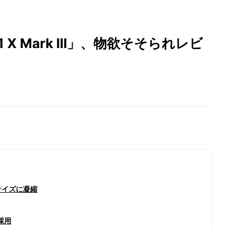
1 X Mark III」、物欲そそられレビ
サイズに凝縮
採用