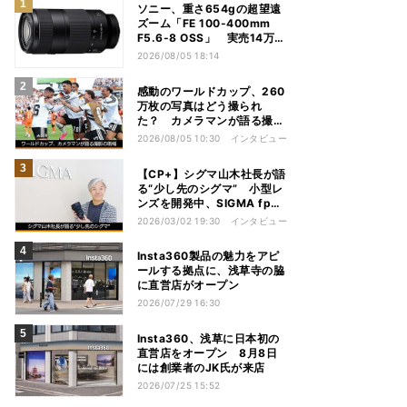
ソニー、重さ654gの超望遠
ズーム「FE 100-400mm
F5.6-8 OSS」 実売14万円
前後
2026/08/05 18:14
感動のワールドカップ、260
万枚の写真はどう撮られ
た？ カメラマンが語る撮影
の現場
2026/08/05 10:30
インタビュー
【CP+】シグマ山木社長が語
る“少し先のシグマ” 小型レ
ンズを開発中、SIGMA fpは
継続、フルサイズFoveonは
2026/03/02 19:30
インタビュー
Insta360製品の魅力をアピ
ールする拠点に、浅草寺の脇
に直営店がオープン
2026/07/29 16:30
Insta360、浅草に日本初の
直営店をオープン 8月8日
には創業者のJK氏が来店
2026/07/25 15:52