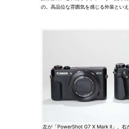
の。高品位な雰囲気を感じる外装といえ
左が「PowerShot G7 X Mark II」、右