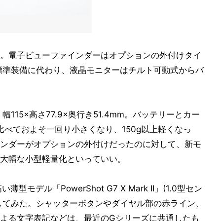
。電子ビューファインダーはオプションの外付けタイ
k IIIでは標準装備に代わり、液晶モニターはチルト可動式からバ
形寸法は、幅115×高さ77.9×奥行き51.4mm。バッテリーとカー
比べておよそ一回り小さくなり、150g以上軽くなっ
ンダーがオプションの外付けだったのに対して、新モ
大幅な小型軽量化といっていい。
型モデル「PowerShot G7 X Mark II」(1.0型セン
比較してみた。シャッターボタンやダイヤル部の赤ライン、
よる文字表記などは、最近のGシリーズに共通したも