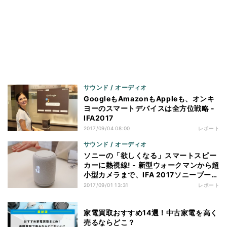
サウンド / オーディオ
GoogleもAmazonもAppleも、オンキ
ヨーのスマートデバイスは全方位戦略 -
IFA2017
2017/09/04 08:00
レポート
サウンド / オーディオ
ソニーの「欲しくなる」スマートスピー
カーに熱視線! - 新型ウォークマンから超
小型カメラまで、IFA 2017ソニーブース
の注目製品まとめ
2017/09/01 13:31
レポート
家電買取おすすめ14選！中古家電を高く
売るならどこ？