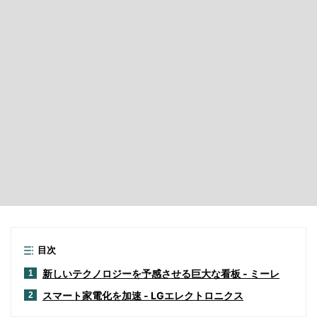
目次
新しいテクノロジーを予感させる巨大な看板 - ミーレ
1
スマート家電化を加速 - LGエレクトロニクス
2