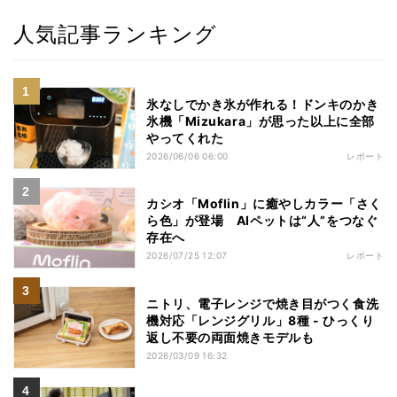
人気記事ランキング
氷なしでかき氷が作れる！ドンキのかき
氷機「Mizukara」が思った以上に全部
やってくれた
2026/06/06 06:00
レポート
カシオ「Moflin」に癒やしカラー「さく
ら色」が登場 AIペットは“人”をつなぐ
存在へ
2026/07/25 12:07
レポート
ニトリ、電子レンジで焼き目がつく食洗
機対応「レンジグリル」8種 - ひっくり
返し不要の両面焼きモデルも
2026/03/09 16:32