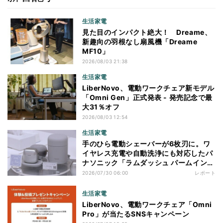
生活家電
見た目のインパクト絶大！ Dreame、
新趣向の羽根なし扇風機「Dreame
MF10」
2026/08/03 21:38
生活家電
LiberNovo、電動ワークチェア新モデル
「Omni Gen」正式発表 - 発売記念で最
大31％オフ
2026/08/03 12:54
生活家電
手のひら電動シェーバーが6枚刃に。ワ
イヤレス充電や自動洗浄にも対応したパ
ナソニック「ラムダッシュ パームイン
プロ」を体験
2026/07/30 06:00
レポート
生活家電
LiberNovo、電動ワークチェア「Omni
Pro」が当たるSNSキャンペーン