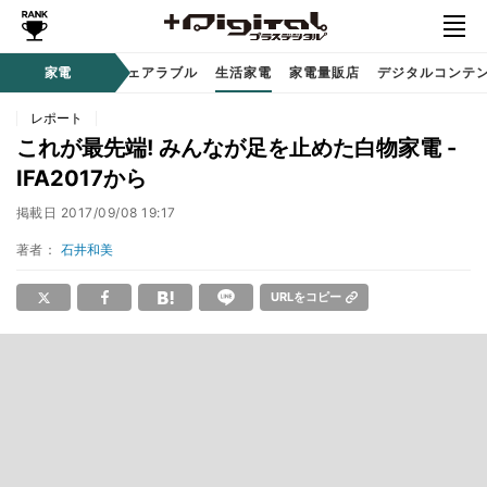
オーディオ
家電
時計 / ウェアラブル
生活家電
家電量販店
デジタルコンテ
レポート
これが最先端! みんなが足を止めた白物家電 -
IFA2017から
掲載日
2017/09/08 19:17
著者：
石井和美
URLをコピー