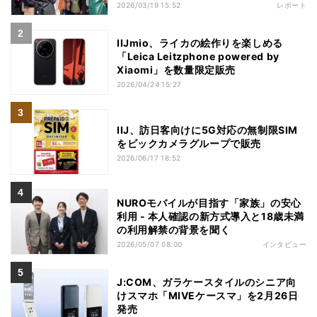
2026/03/19 15:52
レポート
IIJmio、ライカの絵作りを楽しめる
「Leica Leitzphone powered by
Xiaomi」を数量限定販売
2026/04/24 15:27
IIJ、訪日客向けに5G対応の無制限SIM
をビックカメラグループで販売
2026/06/17 18:52
NUROモバイルが目指す「家族」の安心
利用 - 本人確認の新方式導入と18歳未満
の利用解禁の背景を聞く
2026/05/07 08:00
インタビュー
J:COM、ガラケースタイルのシニア向
けスマホ「MIVEケースマ」を2月26日
発売