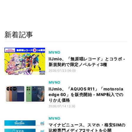
新着記事
MVNO
IIJmio、「無原唱レコード」とコラボ -
新規契約で限定ノベルティ3種
2026/07/23 06:00
MVNO
IIJmio、「AQUOS R11」「motorola
edge 60」を販売開始 - MNP転入での
りかえ価格
2026/07/14 13:30
MVNO
マイナビニュース、スマホ・格安SIMの
比較専門メディア2サイトを公開