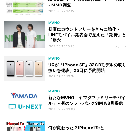
- MMD調査
2017/03/27 17:27
MVNO
初夏にカウントフリーをさらに強化 -
LINEモバイル発表会で見えた「期待」と
「懸念」
2017/03/15 13:20
レポート
MVNO
UQが「iPhone SE」32GBモデルの取り
扱いを発表、25日に予約開始
2017/03/22 12:34
MVNO
新たなMVNO「ヤマダファミリーモバイ
ル」 - 初のソフトバンクSIMも3月提供
2017/02/22 13:06
何が変わった？iPhone17eと