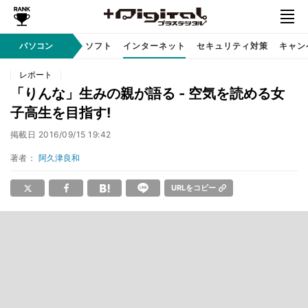
AI PC
パソコン
周辺機器
ソフト
インターネット
セキュリティ対策
キャン
レポート
「りんな」生みの親が語る - 空気を読める女
子高生を目指す!
掲載日
2016/09/15 19:42
著者：
阿久津良和
URLをコピー