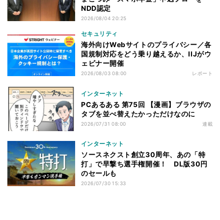
NDD認定
2026/08/04 20:25
セキュリティ
海外向けWebサイトのプライバシー／各
国規制対応をどう乗り越えるか、IIJがウ
ェビナー開催
2026/08/03 08:00
レポート
インターネット
PCあるある 第75回 【漫画】ブラウザの
タブを並べ替えたかっただけなのに
2026/07/31 08:00
連載
インターネット
ソースネクスト創立30周年、あの「特
打」で早撃ち選手権開催！ DL版30円
のセールも
2026/07/30 15:33