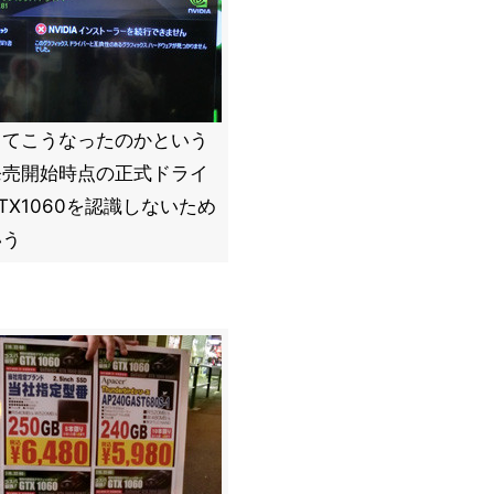
してこうなったのかという
発売開始時点の正式ドライ
TX1060を認識しないため
いう