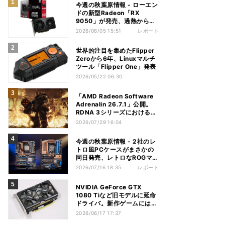
今週の秋葉原情報 - ローエン
ドの新型Radeon「RX
9050」が発売、過熱から守
れる電源ケーブルも
2026/08/05 15:51
レポート
世界的注目を集めたFlipper
Zeroから6年、Linuxマルチ
ツール「Flipper One」発表
2026/05/22 06:30
「AMD Radeon Software
Adrenalin 26.7.1」公開。
RDNA 3シリーズにおける不
具合多数解消
2026/07/29 16:04
今週の秋葉原情報 - 2社のレ
トロ風PCケースがまさかの
同日発売、レトロなROGマザ
ーも登場
2026/07/16 18:35
レポート
NVIDIA GeForce GTX
1080 Tiなど旧モデルに延命
ドライバ。新作ゲームには非
対応
2026/06/17 17:37