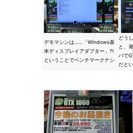
どう
デモマシンは……「Windows基
と、
本ディスプレイアダプター」?!
バでG
ということでベンチマークナシ
だと