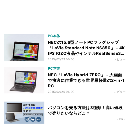
PC本体
NECの15.6型ノートPCフラグシップ
「LaVie Standard Note NS850」 - 4K
IPS IGZO液晶やインテルRealSense3D
カメラを搭載
2015/02/23 00:00
レビュー
PC本体
NEC「LaVie Hybrid ZERO」 - 大画面
で快適に作業できる世界最軽量の2-in-1
PC
2015/02/20 06:00
レビュー
パソコンを売る方法は3種類！高い値段
で売りたいならどこ？
- PR -