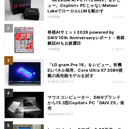
ュー。Copilot+ PCじゃないMeteor
LakeでローカルLLMを動かす
20時間前
レビュー
将棋AIサミット2026 powered by
DAIV 10th Anniversaryレポート - 将棋
解説AIもお披露目
13時間前
レポート
「LG gram Pro 16」をレビュー。有機
ELパネル採用、Core Ultra X7 358H搭
載の高性能モデルを試す
2026/07/29 07:11
レビュー
マウスコンピューター、DAIVブランド
から15.3型Copilot+ PC「DAIV Z5」発
売
2026/08/06 15:11