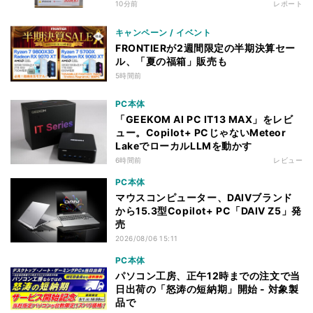
10分前
レポート
キャンペーン / イベント
FRONTIERが2週間限定の半期決算セー
ル、「夏の福箱」販売も
5時間前
PC本体
「GEEKOM AI PC IT13 MAX」をレビ
ュー。Copilot+ PCじゃないMeteor
LakeでローカルLLMを動かす
6時間前
レビュー
PC本体
マウスコンピューター、DAIVブランド
から15.3型Copilot+ PC「DAIV Z5」発
売
2026/08/06 15:11
PC本体
パソコン工房、正午12時までの注文で当
日出荷の「怒涛の短納期」開始 - 対象製
品で