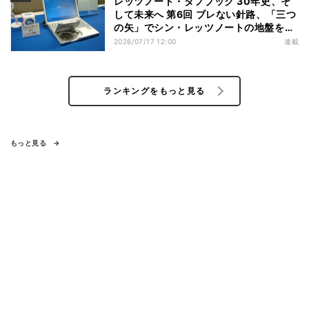
レッツノート・タフブック 30年史、そ
して未来へ 第6回 ブレない針路、「三つ
の矢」でシン・レッツノートの地盤を築
く
2026/07/17 12:00
連載
ランキングをもっと見る
もっと見る