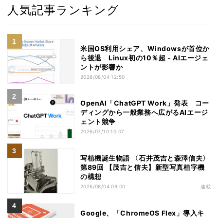
人気記事ランキング
米国OS利用シェア、Windowsが首位か
ら後退 Linux初の10％超 - AIエージェ
ントが影響か
2026/08/04 12:50
OpenAI「ChatGPT Work」発表 コー
ディングから一般業務へ広がるAIエージ
ェント競争
2026/07/10 10:07
写植機誕生物語 〈石井茂吉と森澤信夫〉
第89回 【茂吉と信夫】新型写真植字機
の構想
2026/08/04 09:00
連載
Google、「ChromeOS Flex」導入キ