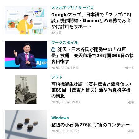
スマホアプリ / サービス
Googleマップ、日本語で「マップに相
談」提供開始 - Geminiとの連携でお出
かけ計画をサポート
32分前
ワークスタイル
楽天・三木谷氏が開発中の「AI店
長」披露 楽天市場で24時間365日の接
客目指す
2026/08/06 11:17
レポート
ソフト
写植機誕生物語 〈石井茂吉と森澤信夫〉
第89回 【茂吉と信夫】新型写真植字機
の構想
2026/08/04 09:00
連載
Windows
窓辺の小石 第276回 宇宙のコンテナー
2026/07/31 13:27
連載