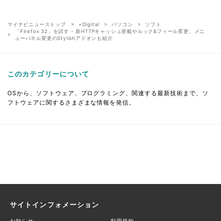
マイナビニューストップ
+Digital
パソコン
ソフト
「Firefox 32」を試す - 新HTTPキャッシュ搭載やルック&フィール変更、メニ
ューパネル変更のStylishアドオンも紹介
このカテゴリーについて
OSから、ソフトウェア、プログラミング、関連する最新技術まで、ソ
フトウェアに関するさまざまな情報を発信。
サイトインフォメーション
お知らせ
利用規約