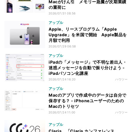
Macがけん引 メモリー急騰が次期業績
の重荷に
2026/07/31 08:56
アップル
Apple、リースプログラム「Apple
Upgrade」を米国で開始 Apple製品を
月額で利用
2026/07/29 06:58
アップル
iPadの「メッセージ」で不明な差出人・
迷惑メッセージを自動で振り分けよう -
iPadパソコン化講座
2026/07/24 16:20
ハウツー
アップル
Macのアプリで作成中のデータは自分で
保存する？ - iPhoneユーザーのための
Macのトリセツ
2026/07/24 11:00
ハウツー
アップル
Claris、「Claris カンファレンス