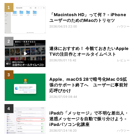
「Macintosh HD」って何？ - iPhone
ユーザーのためのMacのトリセツ
2026/04/25 22:00
ハウツー
連休におすすめ！ 今観ておきたいApple
TVの注目作とオールタイムベスト
2026/05/01 15:42
レビュー
Apple、macOS 28で暗号化Mac OS拡
張のサポート終了へ ユーザーに事前対
応呼びかけ
2026/07/09 08:44
iPadの「メッセージ」で不明な差出人・
迷惑メッセージを自動で振り分けよう -
iPadパソコン化講座
2026/07/24 16:20
ハウツー