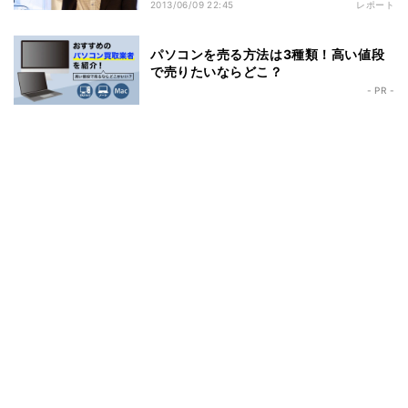
IA普及も
2013/06/09 22:45
レポート
パソコンを売る方法は3種類！高い値段
で売りたいならどこ？
- PR -