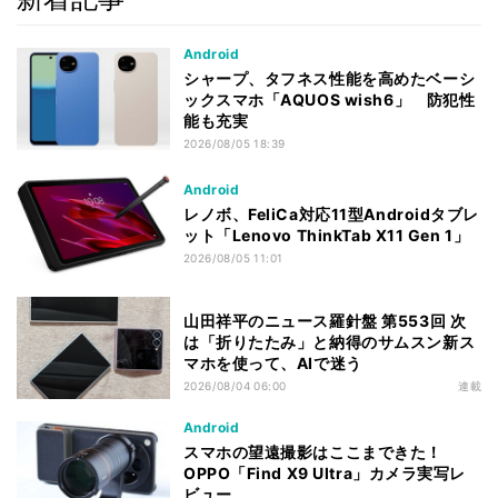
Android
シャープ、タフネス性能を高めたベーシ
ックスマホ「AQUOS wish6」 防犯性
能も充実
2026/08/05 18:39
Android
レノボ、FeliCa対応11型Androidタブレ
ット「Lenovo ThinkTab X11 Gen 1」
2026/08/05 11:01
山田祥平のニュース羅針盤 第553回 次
は「折りたたみ」と納得のサムスン新ス
マホを使って、AIで迷う
2026/08/04 06:00
連載
Android
スマホの望遠撮影はここまできた！
OPPO「Find X9 Ultra」カメラ実写レ
ビュー