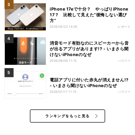
iPhone 17eで十分？ やっぱりiPhone
17？ 比較して見えた“後悔しない選び
方”
2026/05/22 14:00
レポート
消音モード有効なのにスピーカーから音
が出るアプリがあります!? - いまさら聞
けないiPhoneのなぜ
2026/08/06 11:15
ハウツー
電話アプリに付いた赤丸が消えません!?
- いまさら聞けないiPhoneのなぜ
2026/07/17 11:15
ハウツー
ランキングをもっと見る