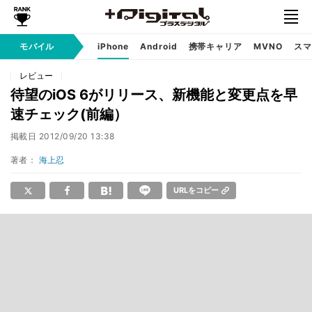
モバイル
iPhone
Android
携帯キャリア
MVNO
スマ
レビュー
待望のiOS 6がリリース、新機能と変更点を早
速チェック(前編）
掲載日
2012/09/20 13:38
著者：
海上忍
URLをコピー