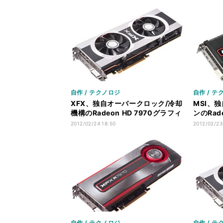
自作 / テクノロジ
自作 / テ
XFX、独自オーバークロック/冷却
MSI、
機構のRadeon HD 7970グラフィ
ンのRad
ックスカード
クスカー
2012/02/24 18:50
2012/02/23
自作 / テクノロジ
自作 / テ