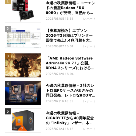
今週の秋葉原情報 - ローエン
ドの新型Radeon「RX
9050」が発売、過熱から守
れる電源ケーブルも
2026/08/05 15:51
レポート
【決算深読み】エプソン
2026年3月期はプリンター
回復で売上1.4兆円超も大幅
減益、今期は増収増益見込む
2026/05/07 15:31
レポート
「AMD Radeon Software
Adrenalin 26.7.1」公開。
RDNA 3シリーズにおける不
具合多数解消
2026/07/29 16:04
今週の秋葉原情報 - 2社のレ
トロ風PCケースがまさかの
同日発売、レトロなROGマザ
ーも登場
2026/07/16 18:35
レポート
今週の秋葉原情報 -
GIGABYTEから40周年記念
の「Infinity」マザー、木目
調のGeForce RTX 5080も
2026/07/24 16:12
レポート