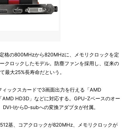
を定格の800MHzから820MHzに、メモリクロックを定
にオーバークロックしたモデル。防塵ファンを採用し、従来の
て最大25%長寿命だという。
のグラフィックスカードで3画面出力を行える「AMD
能「AMD HD3D」などに対応する。GPU-Zベースのオー
、DVI-IからD-subへの変換アダプタが付属。
12基、コアクロックが820MHz、メモリクロックが