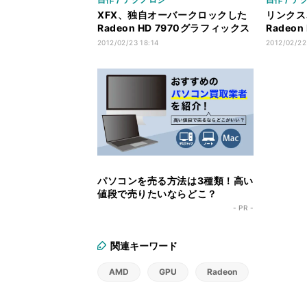
XFX、独自オーバークロックした
リンクス
Radeon HD 7970グラフィックス
Radeo
カード
カード
2012/02/23 18:14
2012/02/22
パソコンを売る方法は3種類！高い
値段で売りたいならどこ？
- PR -
関連キーワード
AMD
GPU
Radeon