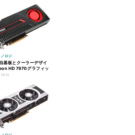
クノロジ
独自基板とクーラーデザイ
eon HD 7970グラフィッ
ド
 18:14
クノロジ