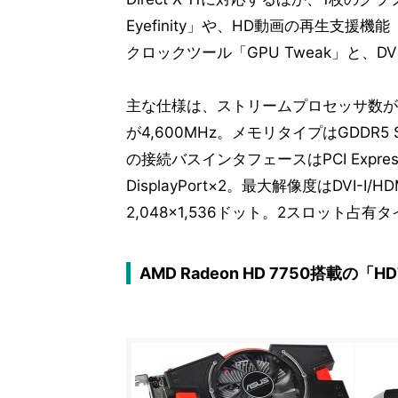
Eyefinity」や、HD動画の再生支援機
クロックツール「GPU Tweak」と、D
主な仕様は、ストリームプロセッサ数が6
が4,600MHz。メモリタイプはGDDR5 
の接続バスインタフェースはPCI Express 
DisplayPort×2。最大解像度はDVI-I/HDM
2,048×1,536ドット。2スロット占有
AMD Radeon HD 7750搭載の「HD