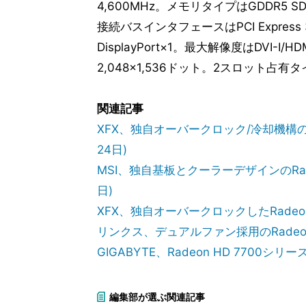
4,600MHz。メモリタイプはGDDR5 S
接続バスインタフェースはPCI Express 3
DisplayPort×1。最大解像度はDVI-I/HDM
2,048×1,536ドット。2スロット占有
関連記事
XFX、独自オーバークロック/冷却機構のRa
24日)
MSI、独自基板とクーラーデザインのRade
日)
XFX、独自オーバークロックしたRadeon
リンクス、デュアルファン採用のRadeon 
GIGABYTE、Radeon HD 7700
編集部が選ぶ関連記事