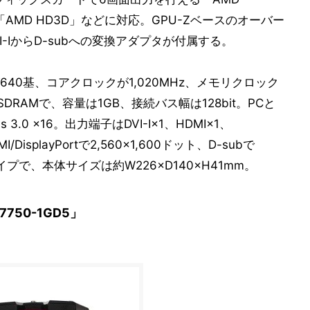
能「AMD HD3D」などに対応。GPU-Zベースのオーバー
VI-IからD-subへの変換アダプタが付属する。
40基、コアクロックが1,020MHz、メモリクロック
SDRAMで、容量は1GB、接続バス幅は128bit。PCと
3.0 x16。出力端子はDVI-I×1、HDMI×1、
I/DisplayPortで2,560×1,600ドット、D-subで
タイプで、本体サイズは約W226×D140×H41mm。
7750-1GD5」