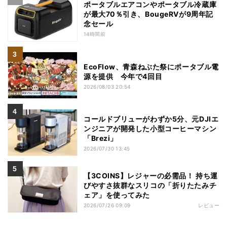
ポータブルエアコンやポータブル冷蔵庫
が最大70％引き、BougeRVが9周年記
念セール
14時間前
EcoFlow、青森ねぶた祭にポータブル電
源を提供 今年で4回目
2026/08/03 20:54
コールドブリューがわずか5分、元DJIエ
ンジニアが開発した小型コーヒーマシン
「Brezi」
2026/07/30 13:45
【3COINS】レジャーの必需品！ 持ち運
びやすさ抜群なスリコの「折りたたみチ
ェア」を使ってみた
2026/07/26 09:09
レビュー