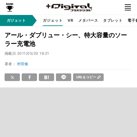
ガジェット
ガジェット
VR
メタバース
タブレット
電子
アール・ダブリュー・シー、特大容量のソー
ラー充電池
掲載日
2011/05/20 19:21
著者：
村田修
URLをコピー