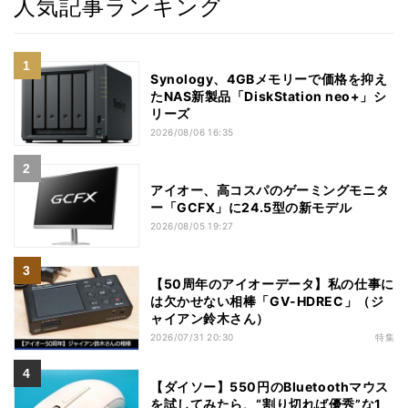
人気記事ランキング
Synology、4GBメモリーで価格を抑え
たNAS新製品「DiskStation neo+」シ
リーズ
2026/08/06 16:35
アイオー、高コスパのゲーミングモニタ
ー「GCFX」に24.5型の新モデル
2026/08/05 19:27
【50周年のアイオーデータ】私の仕事に
は欠かせない相棒「GV-HDREC」（ジ
ャイアン鈴木さん）
2026/07/31 20:30
特集
【ダイソー】550円のBluetoothマウス
を試してみたら、“割り切れば優秀”な1