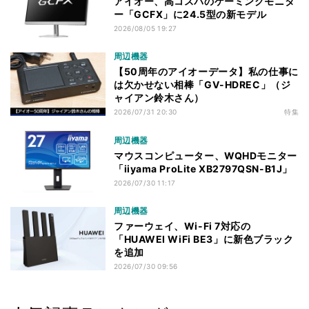
アイオー、高コスパのゲーミングモニタ
ー「GCFX」に24.5型の新モデル
2026/08/05 19:27
周辺機器
【50周年のアイオーデータ】私の仕事に
は欠かせない相棒「GV-HDREC」（ジ
ャイアン鈴木さん）
2026/07/31 20:30
特集
周辺機器
マウスコンピューター、WQHDモニター
「iiyama ProLite XB2797QSN-B1J」
2026/07/30 11:17
周辺機器
ファーウェイ、Wi-Fi 7対応の
「HUAWEI WiFi BE3」に新色ブラック
を追加
2026/07/30 09:56