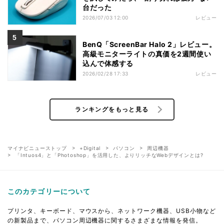
台だった
2026/07/03 12:00
レビュー
BenQ「ScreenBar Halo 2」レビュー。
高級モニターライトの真価を2週間使い
込んで体感する
2026/02/28 17:33
レビュー
ランキングをもっと見る
マイナビニューストップ
+Digital
パソコン
周辺機器
「Intuos4」と「Photoshop」を活用した、よりリッチなWebデザインとは?
このカテゴリーについて
プリンタ、キーボード、マウスから、ネットワーク機器、USB小物など
の新製品まで、パソコン周辺機器に関するさまざまな情報を発信。