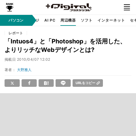
C
自作 / テクノロジ
パソコン
AI PC
周辺機器
ソフト
インターネット
セ
レポート
「Intuos4」と「Photoshop」を活用した、
よりリッチなWebデザインとは?
掲載日
2010/04/07 12:02
著者：
大野雅人
URLをコピー