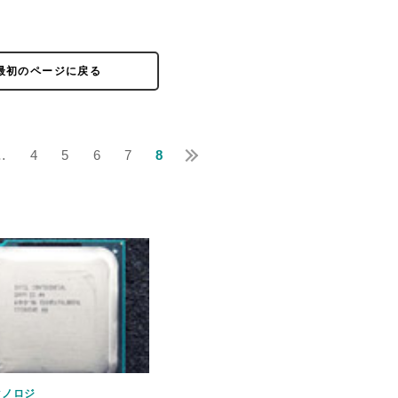
最初のページに戻る
…
4
5
6
7
8
クノロジ