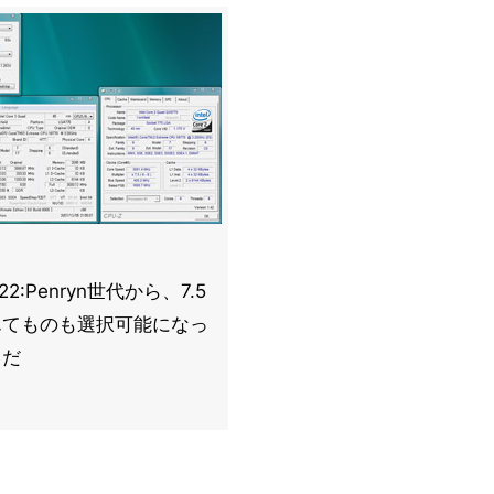
o22:Penryn世代から、7.5
んてものも選択可能になっ
うだ