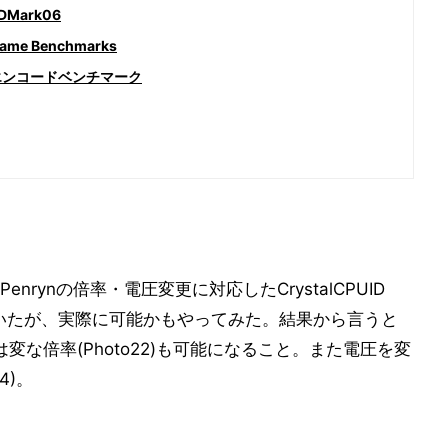
Mark06
e Benchmarks
 エンコードベンチマーク
enrynの倍率・電圧変更に対応したCrystalCPUID
みた」と書いたが、実際に可能かもやってみた。結果から言うと
のは変な倍率(Photo22)も可能になること。また電圧を変
4)。