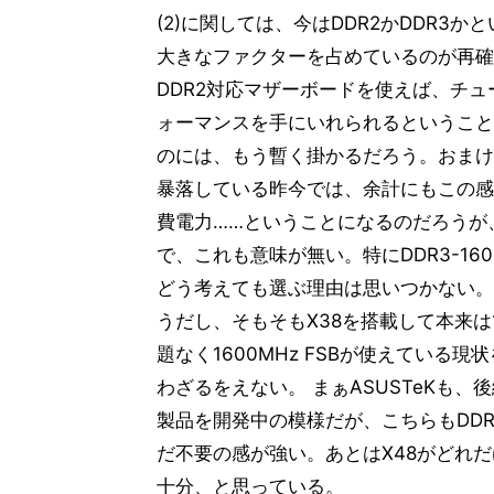
(2)に関しては、今はDDR2かDDR
大きなファクターを占めているのが再確
DDR2対応マザーボードを使えば、チュ
ォーマンスを手にいれられるということ
のには、もう暫く掛かるだろう。おまけに
暴落している昨今では、余計にもこの感
費電力……ということになるのだろうが、
で、これも意味が無い。特にDDR3-16
どう考えても選ぶ理由は思いつかない。X
うだし、そもそもX38を搭載して本来は1600
題なく1600MHz FSBが使えている
わざるをえない。 まぁASUSTeKも、後継製
製品を開発中の模様だが、こちらもDDR
だ不要の感が強い。あとはX48がどれ
十分、と思っている。