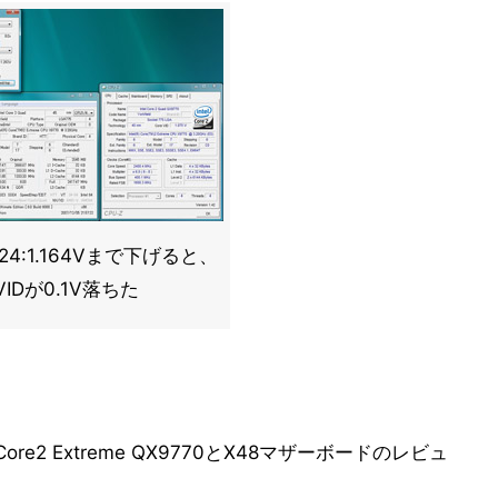
o24:1.164Vまで下げると、
 VIDが0.1V落ちた
2 Extreme QX9770とX48マザーボードのレビュ