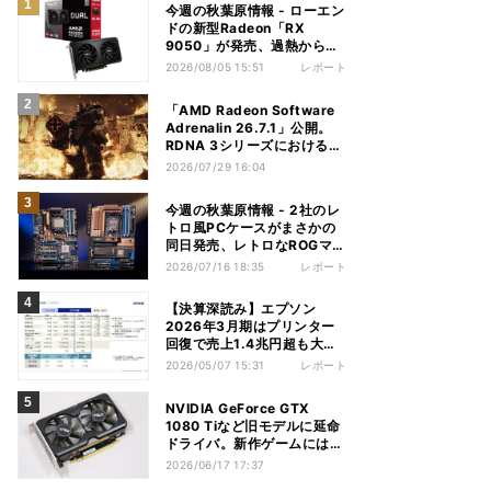
今週の秋葉原情報 - ローエン
ドの新型Radeon「RX
9050」が発売、過熱から守
れる電源ケーブルも
2026/08/05 15:51
レポート
「AMD Radeon Software
Adrenalin 26.7.1」公開。
RDNA 3シリーズにおける不
具合多数解消
2026/07/29 16:04
今週の秋葉原情報 - 2社のレ
トロ風PCケースがまさかの
同日発売、レトロなROGマザ
ーも登場
2026/07/16 18:35
レポート
【決算深読み】エプソン
2026年3月期はプリンター
回復で売上1.4兆円超も大幅
減益、今期は増収増益見込む
2026/05/07 15:31
レポート
NVIDIA GeForce GTX
1080 Tiなど旧モデルに延命
ドライバ。新作ゲームには非
対応
2026/06/17 17:37