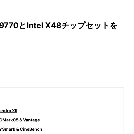
e QX9770とIntel X48チップセットを
dra XII
rk05 & Vantage
ark & CineBench