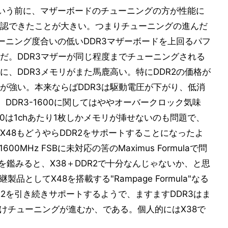
3かという前に、マザーボードのチューニングの方が性能に
認できたことが大きい。つまりチューニングの進んだ
ーニング度合いの低いDDR3マザーボードを上回るパフ
だ。DDR3マザーが同じ程度までチューニングされる
、DDR3メモリがまた馬鹿高い。特にDDR2の価格が
が強い。本来ならばDDR3は駆動電圧が下がり、低消
DDR3-1600に関してはややオーバークロック気味
00は1chあたり1枚しかメモリが挿せないのも問題で、
48もどうやらDDR2をサポートすることになったよ
MHz FSBに未対応の筈のMaximus Formulaで問
現状を鑑みると、X38＋DDR2で十分なんじゃないか、と思
品としてX48を搭載する"Rampage Formula"なる
2を引き続きサポートするようで、ますますDDR3はま
だけチューニングが進むか、である。個人的にはX38で