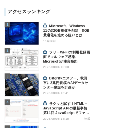
アクセスランキング
Microsoft、Windows
11の32GB推奨を削除 8GB
最適化を進める狙いとは
15時間前
フリーWi-Fiの利用登録画
面でマルウェア感染、
Microsoftが注意喚起
2026/08/06 10:00
Bitgrit×エスツー、秋田
市に2兆円規模のAIデータセ
ンター建設を計画か
2026/08/06 16:41
サクッと試す！HTML＋
JavaScript APIの最新事情
第11回 JavaScriptでファイ
ル管理！Origin Private File
連載
2026/08/06 14:18
Systemを活用する