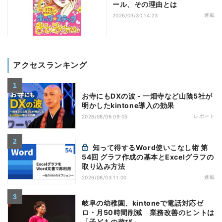
ール、その理由とは
連載
2026/03/30 14:23
アクセスランキング
お寺にもDXの波 - 一畑寺など山陰5社が
明かしたkintone導入の効果
レポート
2026/08/06 09:05
知って得するWord使いこなし術 第
54回 グラフ作成の基本とExcelグラフの
取り込み方法
連載
2026/08/03 11:00
岐阜の幼稚園、kintoneで電話対応ゼ
ロ・月50時間削減 業務改善のヒントは
「子どもの遊び」