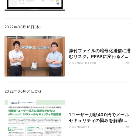
2022年08月18日(木)
添付ファイルの暗号化送信に潜
むリスク。PPAPに変わるメー
ル誤送信対策とは?
2022/08/18 11:00
- PR -
2022年06月01日(水)
1ユーザー月額400円でメール
セキュリティの悩みを解消!
Microsoft 365メールセキュ
2022/06/01 15:00
- PR -
リティの最適解