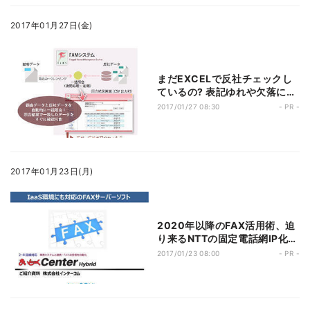
2017年01月27日(金)
まだEXCELで反社チェックし
ているの? 表記ゆれや欠落によ
る検索漏れを防げ
2017/01/27 08:30
- PR -
2017年01月23日(月)
2020年以降のFAX活用術、迫
り来るNTTの固定電話網IP化へ
の指南書
2017/01/23 08:00
- PR -