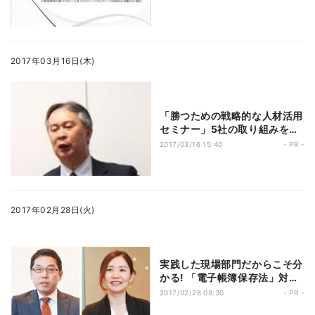
2017年03月16日(木)
「勝つための戦略的な人材活用
セミナー」5社の取り組みを一
挙紹介
2017/03/16 15:40
- PR -
2017年02月28日(火)
実践した現場部門だからこそ分
かる! 「電子帳簿保存法」対応
の要点とは
2017/02/28 08:30
- PR -