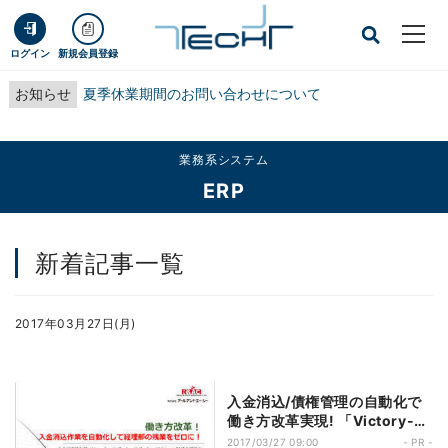
ログイン
新規会員登録
お知らせ
夏季休業期間のお問い合わせについて
業務系システム
ERP
新着記事一覧
2017年03月27日(月)
入金消込/債権管理の自動化で
働き方改革実現! 「Victory-
ONE」で経理業務を効率化
2017/03/27 09:00
- PR -