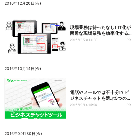
2016年12月20日(火)
現場業務は待ったなし! IT化が
困難な現場業務を効率化する方
策とは?
2016/12/20 14:30
- PR -
2016年10月14日(金)
電話やメールでは不十分!? ビ
ジネスチャットを選ぶ5つのポ
イント
2016/10/14 15:00
- PR -
2016年09月30日(金)