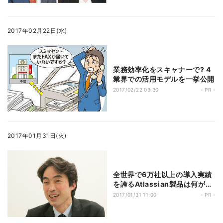
2017年02月22日(水)
業務効率化をスキャナーで? 4
業界での活用モデルを一挙公開
2017/02/22 09:30
- PR -
2017年01月31日(火)
全世界で6万社以上の導入実績
を誇るAtlassian製品は何が凄
い?
2017/01/31 11:00
- PR -