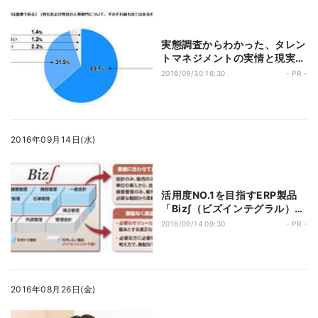
実態調査からわかった、タレン
トマネジメントの実情と現実的
な解決法
2016/09/30 16:30
- PR -
2016年09月14日(水)
活用度NO.1を目指すERP製品
「Biz∫（ビズインテグラル）」
とは
2016/09/14 09:30
- PR -
2016年08月26日(金)