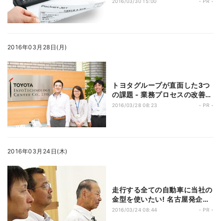
2016/03/30 15:00
- PR -
2016年03月28日(月)
トヨタグループが直面した3つ
の課題 - 業務プロセスの改善
は、現場主体の予算執行管理と
2016/03/28 08:23
- PR -
ペーパーレス化がカギ!?
2016年03月24日(木)
走行する全ての自動車に当社の
金型を使いたい! 名古屋発企業
の目標と、それを支える業務シ
2016/03/24 08:44
- PR -
ステムとは?