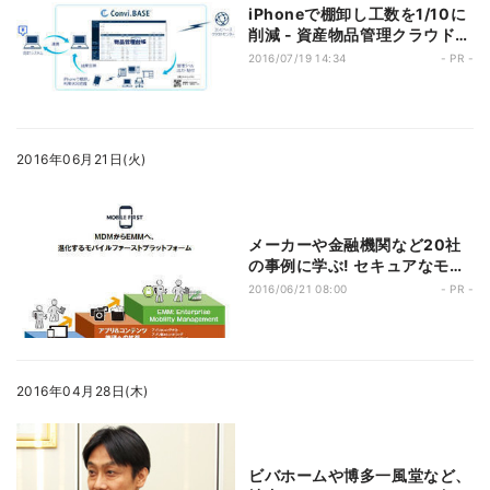
iPhoneで棚卸し工数を1/10に
削減 - 資産物品管理クラウドサ
ービス「Convi.BASE」
2016/07/19 14:34
- PR -
2016年06月21日(火)
メーカーや金融機関など20社
の事例に学ぶ! セキュアなモバ
イル環境構築例
2016/06/21 08:00
- PR -
2016年04月28日(木)
ビバホームや博多一風堂など、