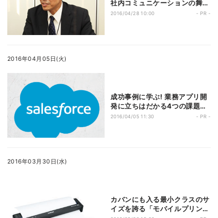
社内コミュニケーションの舞台
裏
2016/04/28 10:00
- PR -
2016年04月05日(火)
成功事例に学ぶ! 業務アプリ開
発に立ちはだかる4つの課題を
乗り越えた4社とは!?
2016/04/05 11:30
- PR -
2016年03月30日(水)
カバンにも入る最小クラスのサ
イズを誇る「モバイルプリンタ
ー」をビジネスで活用する方法