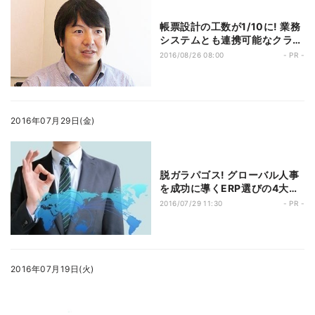
帳票設計の工数が1/10に! 業務
システムとも連携可能なクラウ
ド帳票サービスとは
2016/08/26 08:00
- PR -
2016年07月29日(金)
脱ガラパゴス! グローバル人事
を成功に導くERP選びの4大ポ
イント
2016/07/29 11:30
- PR -
2016年07月19日(火)