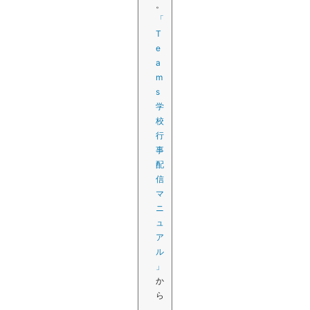
。
「
T
e
a
m
s
学
校
行
事
配
信
マ
ニ
ュ
ア
ル
」
か
ら
、