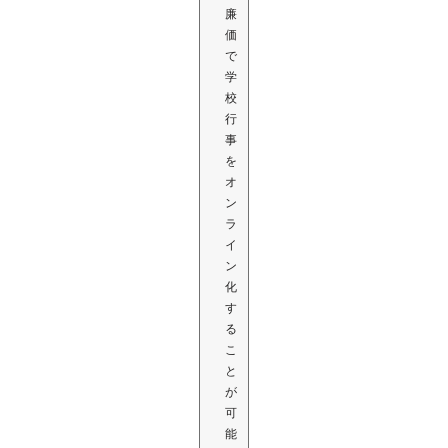
廉
価
で
学
校
行
事
を
オ
ン
ラ
イ
ン
化
す
る
こ
と
が
可
能