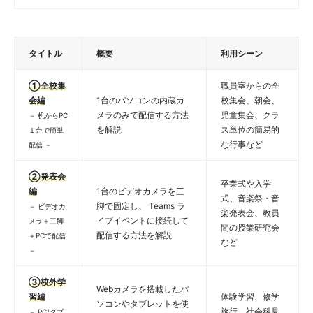
タイトル
概要
利用シーン
①全校集
職員室からの全
会編
1台のパソコンの内蔵カ
校集会、朝会、
メラのみで配信する方法
児童集会、クラ
－ 机からPC
を解説
ス単位の簡易的
１台で簡単
な行事など
配信 －
②発表会
卒業式や入学
編
1台のビデオカメラを三
式、音楽祭・音
脚で固定し、 Teams ラ
－ ビデオカ
楽発表会、教員
イブイベントに接続して
メラ＋三脚
間の授業研究会
配信する方法を解説
＋PCで配信
など
－
③校外学
Webカメラを搭載したパ
習編
体験学習、修学
ソコンやタブレットを使
旅行、社会科見
－ PC/タブ