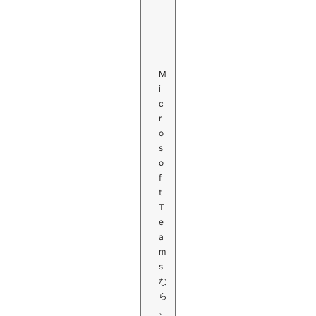
M
i
c
r
o
s
o
f
t
T
e
a
m
s
な
ら
、