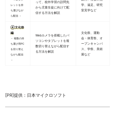
って、校外学習の訪問先
学、遠足、研究
レットを持
から児童生徒に向けて配
室見学など
ち運びなが
信する方法を解説
ら配信 －
④文化祭
編
文化祭、運動
Webカメラを搭載したパ
会・体育祭、オ
－ 複数の持
ソコンやタブレットを複
ープンキャンパ
ち運び用PC
数切り替えながら配信す
ス、学祭、美術
を切り替え
る方法を解説
展など
ながら配信
－
[PR]提供：日本マイクロソフト