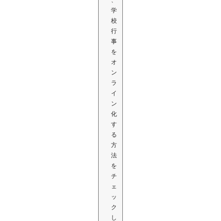
学
校
行
事
を
オ
ン
ラ
イ
ン
化
す
る
方
法
を
チ
ェ
ッ
ク
し