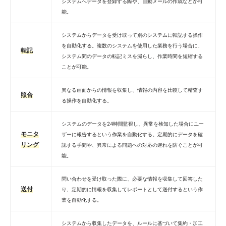
システムへデータを登録する際や、自動メールの作成などが可
能。
システムからデータを受け取って別のシステムに転記する操作
を自動化する。複数のシステムを使用した業務を行う場合に、
転記
システム間のデータの転記ミスを減らし、作業時間を短縮する
ことが可能。
異なる画面からの情報を収集し、情報の内容を比較して精査す
照合
る操作を自動化する。
システムのデータを24時間監視し、異常を検知した場合にユー
モニタ
ザーに報告するという作業を自動化する。定期的にデータを確
リング
認する手間や、異常による問題への対応の遅れを防ぐことが可
能。
問い合わせを受け取った際に、必要な情報を収集して回答した
送付
り、定期的に情報を収集してレポートとして送付するという作
業を自動化する。
システムから収集したデータを、ルールに基づいて集約・加工