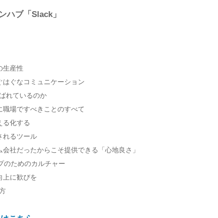
ハブ「Slack」
の生産性
ぐはぐなコミュニケーション
選ばれているのか
に職場ですべきことのすべて
える化する
されるツール
ム会社だったからこそ提供できる「心地良さ」
ップのためのカルチャー
向上に歓びを
め方