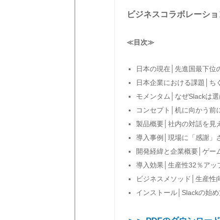
ビジネスコラボレーション
≪目次≫
日本の現在│先進国最下位
日本企業における課題│ち
モメンタム│なぜSlackは
コンセプト│机に向かう前
製品概要│社内の対話を見
導入事例│現場に「感謝」
開発経緯と企業概要│ゲー
導入効果│生産性32％ア
ビジネスメソッド│生産性
インストール│Slackの始