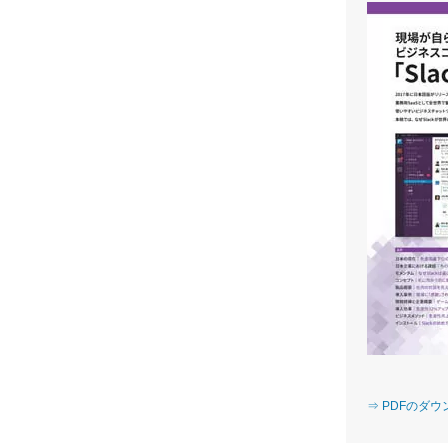
⇒ PDFのダ