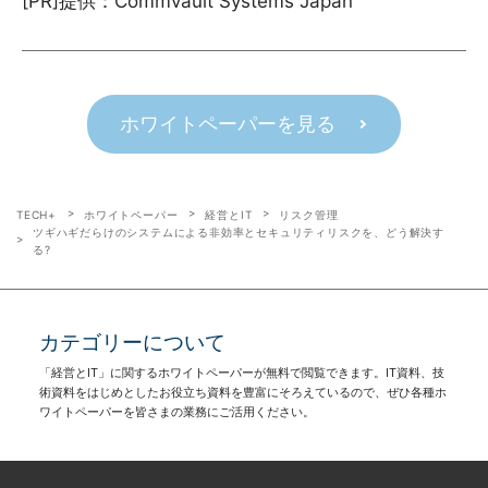
[PR]提供：Commvault Systems Japan
ホワイトペーパーを見る
TECH+
ホワイトペーパー
経営とIT
リスク管理
ツギハギだらけのシステムによる非効率とセキュリティリスクを、どう解決す
る?
カテゴリーについて
「経営とIT」に関するホワイトペーパーが無料で閲覧できます。IT資料、技
術資料をはじめとしたお役立ち資料を豊富にそろえているので、ぜひ各種ホ
ワイトペーパーを皆さまの業務にご活用ください。