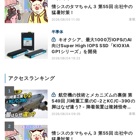
情シスのタマちゃん３ 第55回 出社中の
猛暑対策！
連載
2026/08/05 11:00
半導体
キオクシア、最大1000万IOPSのAI
向けSuper High IOPS SSD「KIOXIA
GP1シリーズ」を開発
2026/08/04 19:23
アクセスランキング
航空機の技術とメカニズムの裏側 第
549回 川崎重工業のC-2とKC/C-390の
脚はなぜ違う? - 降着装置は複雑怪奇
(5)|軍用輸送機(10)
連載
2026/08/04 09:05
情シスのタマちゃん３ 第55回 出社中の
猛暑対策！