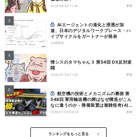
連載
2026/08/05 11:00
AIエージェントの進化と浸透が加
速、日本のデジタルワークプレース・ハ
イプサイクルをガートナーが発表
22時間前
情シスのタマちゃん３ 第54回 DX反対派
閥
連載
2026/07/29 11:00
航空機の技術とメカニズムの裏側 第
548回 軍用輸送機の脚はなぜ構造がこん
なに違うのか - 降着装置は複雑怪奇(4)|
軍用輸送機(9)
連載
2026/07/28 09:05
ランキングをもっと見る