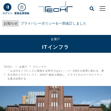
ログイン
新規会員登録
お知らせ
プライバシーポリシーを一部改訂しました
企業IT
ITインフラ
TECH+
企業IT
ITインフラ
「もはやオンプレミスに固執する時代ではない」―― OMS の採用に表れる、東
京大学のクラウドシフト。SINET 接続も開始し、クラウドのスケーラビリティ
を最大活用する