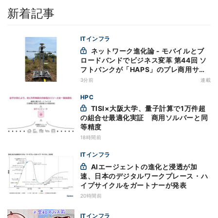
新着記事
ITインフラ
ネットワーク進化論 - モバイルとブ
ロードバンドでビジネス変革 第44回 ソ
フトバンクが「HAPS」のプレ商用サー
ビス開始を表明、本格的な商用展開のめ
3分前
連載
どは
HPC
TISI×大阪大学、量子計算で1万件超
の組合せ最適化実証 商用ソルバーと同
等精度
18時間前
ITインフラ
AIエージェントの進化と浸透が加
速、日本のデジタルワークプレース・ハ
イプサイクルをガートナーが発表
20時間前
ITインフラ