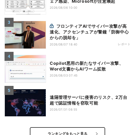
ェア感染、Microsoftが注意喚起
2026/08/06 10:00
フロンティアAIでサイバー攻撃が高
速化、アクセンチュアが警鐘「防御中心
からの脱却を」
レポート
2026/08/07 18:40
Copilot悪用の新たなサイバー攻撃、
Word文書からAIワーム拡散
2026/08/03 07:45
遠隔管理サーバに侵害のリスク、2万台
超で認証情報を窃取可能
2026/07/31 08:55
ランキングをもっと見る