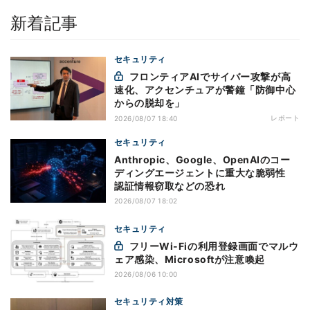
新着記事
セキュリティ
フロンティアAIでサイバー攻撃が高
速化、アクセンチュアが警鐘「防御中心
からの脱却を」
レポート
2026/08/07 18:40
セキュリティ
Anthropic、Google、OpenAIのコー
ディングエージェントに重大な脆弱性
認証情報窃取などの恐れ
2026/08/07 18:02
セキュリティ
フリーWi-Fiの利用登録画面でマルウ
ェア感染、Microsoftが注意喚起
2026/08/06 10:00
セキュリティ対策