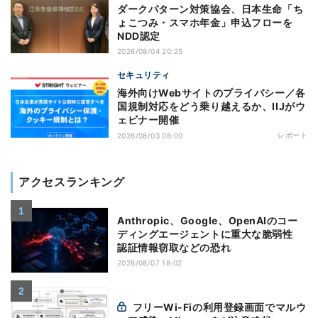
ダークパターン対策協会、日本生命「ち
ょこつみ・スマホ年金」申込フローを
NDD認定
2026/08/04 20:25
セキュリティ
海外向けWebサイトのプライバシー／各
国規制対応をどう乗り越えるか、IIJがウ
ェビナー開催
レポート
2026/08/03 08:00
アクセスランキング
Anthropic、Google、OpenAIのコー
ディングエージェントに重大な脆弱性
認証情報窃取などの恐れ
2026/08/07 18:02
フリーWi-Fiの利用登録画面でマルウ