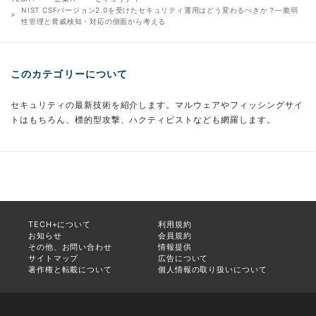
NIST CSFバージョン2.0を受けたセキュリティ運用はどう変わるべきか？―脆弱
性管理と脅威検知・対応の側面から考える
このカテゴリーについて
セキュリティの最新技術を紹介します。マルウェアやフィッシングサイ
トはもちろん、標的型攻撃、ハクティビストなども網羅します。
TECH+について
利用規約
お知らせ
会員規約
その他、お問い合わせ
情報提供
サイトマップ
広告について
著作権と転載について
個人情報の取り扱いについて