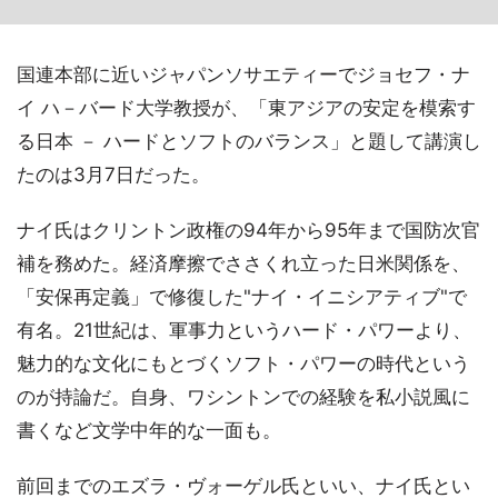
国連本部に近いジャパンソサエティーでジョセフ・ナ
イ ハ－バード大学教授が、「東アジアの安定を模索す
る日本 － ハードとソフトのバランス」と題して講演し
たのは3月7日だった。
ナイ氏はクリントン政権の94年から95年まで国防次官
補を務めた。経済摩擦でささくれ立った日米関係を、
「安保再定義」で修復した"ナイ・イニシアティブ"で
有名。21世紀は、軍事力というハード・パワーより、
魅力的な文化にもとづくソフト・パワーの時代という
のが持論だ。自身、ワシントンでの経験を私小説風に
書くなど文学中年的な一面も。
前回までのエズラ・ヴォーゲル氏といい、ナイ氏とい