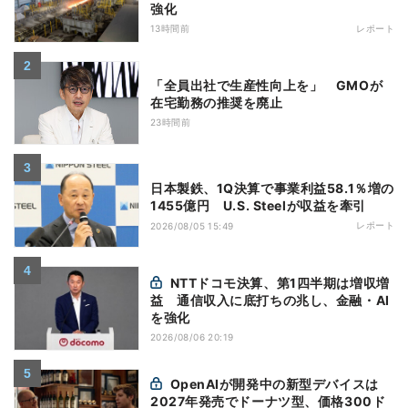
強化
13時間前
レポート
「全員出社で生産性向上を」 GMOが
在宅勤務の推奨を廃止
23時間前
日本製鉄、1Q決算で事業利益58.1％増の
1455億円 U.S. Steelが収益を牽引
レポート
2026/08/05 15:49
NTTドコモ決算、第1四半期は増収増
益 通信収入に底打ちの兆し、金融・AI
を強化
2026/08/06 20:19
OpenAIが開発中の新型デバイスは
2027年発売でドーナツ型、価格300ド