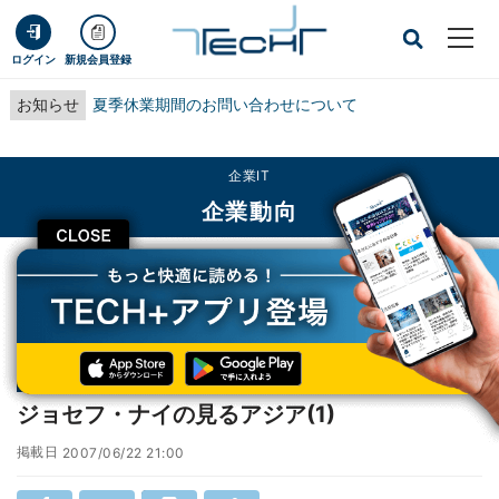
ログイン
新規会員登録
お知らせ
夏季休業期間のお問い合わせについて
企業IT
企業動向
CLOSE
TECH+
企業IT
企業動向
ジョセフ・ナイの見るアジア(1)
連載
世界の街角から
第16回
ジョセフ・ナイの見るアジア(1)
掲載日
2007/06/22 21:00