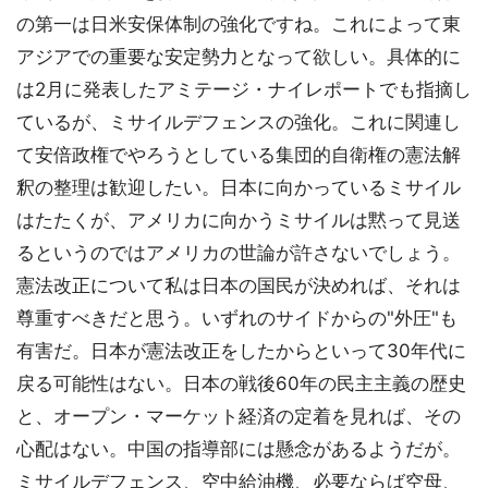
の第一は日米安保体制の強化ですね。これによって東
アジアでの重要な安定勢力となって欲しい。具体的に
は2月に発表したアミテージ・ナイレポートでも指摘し
ているが、ミサイルデフェンスの強化。これに関連し
て安倍政権でやろうとしている集団的自衛権の憲法解
釈の整理は歓迎したい。日本に向かっているミサイル
はたたくが、アメリカに向かうミサイルは黙って見送
るというのではアメリカの世論が許さないでしょう。
憲法改正について私は日本の国民が決めれば、それは
尊重すべきだと思う。いずれのサイドからの"外圧"も
有害だ。日本が憲法改正をしたからといって30年代に
戻る可能性はない。日本の戦後60年の民主主義の歴史
と、オープン・マーケット経済の定着を見れば、その
心配はない。中国の指導部には懸念があるようだが。
ミサイルデフェンス、空中給油機、必要ならば空母、