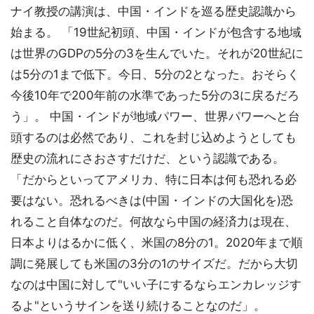
ナイ教授の講演は、中国・インドを巡る歴史認識から
始まる。 「19世紀初頭、中国・インドが包含する地域
は世界のGDPの5分の3を生んでいた。それが20世紀に
は5分の1まで低下。今日、5分の2となった。おそらく
今後10年で200年前の水準であった5分の3に戻るだろ
う」。 中国・インドが地域パワー、世界パワーへと台
頭するのは必然であり、これを封じ込めようとしても
歴史の流れにさおさすだけだ、という認識である。
「だからといってアメリカ、特に日本は何も恐れる必
要はない。恐れるべきは(中国・インドの大国化を)恐
れること自体なのだ。何故なら中国の経済力は現在、
日本よりはるかに低く、米国の8分の1。2020年まで順
調に発展しても米国の3分の1のサイズだ。だから大切
なのは中国に対して"いい子にするならエンカレッジす
るよ"というサインを送り続けることなのだ」。