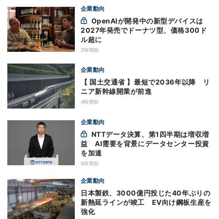
企業動向
OpenAIが開発中の新型デバイスは
2027年発売でドーナツ型、価格300ド
ル超に
2時間前
企業動向
【 国土交通省 】最短で2036年以降 リ
ニア新幹線開業が前進
4時間前
企業動向
NTTデータ決算、第1四半期は増収増
益 AI需要を背景にデータセンター投資
を加速
5時間前
企業動向
日本製鉄、3000億円投じた40年ぶりの
新熱延ラインが竣工 EV向け鋼板生産を
強化