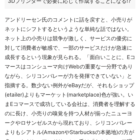
3Dプリンターで必要に応じて作成することになる!?
アンドリーセン氏のコメントに話を戻すと、小売りが
ネットにシフトするというような単純な話ではない。
ネット上の小売りは競争が激しく、サービスの優劣に
対して消費者が敏感で、一部のサービスだけが急速に
成長するという現象が見られる。「面白いことに、Eコ
マースはコンシューマ向けWebの重要な一分野であり
ながら、シリコンバレーが力を発揮できていない」と
指摘する。数少ない例外がeBayだが、それもショップ
(etailer)よりもマーケット(marketplace)色が強い。い
まEコマースで成功している会社は、消費者を理解する
のに長け、小売りの嗅覚を持つ人材が揃ったニューヨ
ークやロサンゼルスから現れており、シリコンバレー
よりもシアトル(AmazonやStarbucksの本拠地)の方が