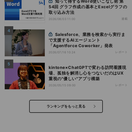
知って得するWord使いこなし術 第
54回 グラフ作成の基本とExcelグラフの
取り込み方法
連載
2026/08/03 11:00
Salesforce、業務を検索から実行ま
で支援するAIエージェント
「Agentforce Coworker」発表
レポート
2026/07/16 10:24
kintone×ChatGPTで変わる訪問看護現
場、孤独を解消し心をつないだのはUX
重視の"優しい"アプリ構築
レポート
2026/05/15 09:00
ランキングをもっと見る