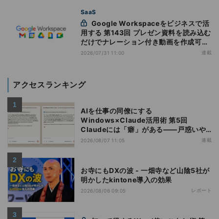
SaaS
Google Workspaceをビジネスで活
用する 第143回 プレゼン資料を読み込む
だけでナレーション付き動画を作成可能
になった「Google Vids」
連載
2026/07/31 11:00
アクセスランキング
AIを仕事の同僚にする
Windows×Claude活用術 第5回
Claudeには「癖」がある――戸惑いや
すい7つの仕様
連載
2026/08/07 11:05
お寺にもDXの波 - 一畑寺など山陰5社が
明かしたkintone導入の効果
レポート
2026/08/06 09:05