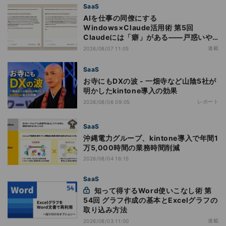
SaaS
AIを仕事の同僚にする
Windows×Claude活用術 第5回
Claudeには「癖」がある――戸惑いや
すい7つの仕様
連載
2026/08/07 11:05
SaaS
お寺にもDXの波 - 一畑寺など山陰5社が
明かしたkintone導入の効果
レポート
2026/08/06 09:05
SaaS
沖縄電力グループ、kintone導入で年間1
万5,000時間の業務時間削減
2026/08/04 16:15
SaaS
知って得するWord使いこなし術 第
54回 グラフ作成の基本とExcelグラフの
取り込み方法
連載
2026/08/03 11:00