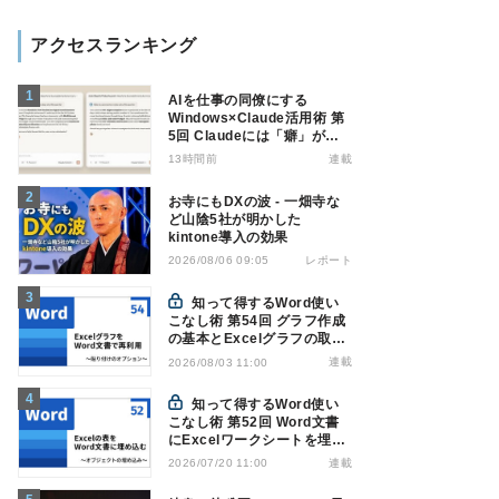
アクセスランキング
AIを仕事の同僚にする
Windows×Claude活用術 第
5回 Claudeには「癖」があ
る――戸惑いやすい7つの仕
13時間前
連載
様
お寺にもDXの波 - 一畑寺な
ど山陰5社が明かした
kintone導入の効果
レポート
2026/08/06 09:05
知って得するWord使い
こなし術 第54回 グラフ作成
の基本とExcelグラフの取り
込み方法
連載
2026/08/03 11:00
知って得するWord使い
こなし術 第52回 Word文書
にExcelワークシートを埋め
込んで表を作る
連載
2026/07/20 11:00