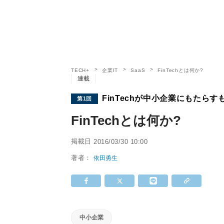
TECH+
企業IT
SaaS
FinTechとは何か?
連載
FinTechが中小企業にもたらす
第1回
FinTechとは何か?
掲載日
2016/03/30 10:00
著者：
依田勇生
中小企業