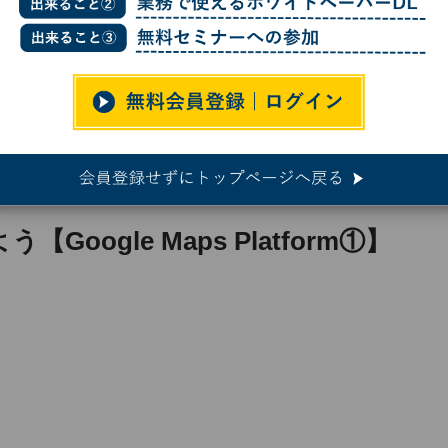
みよう【Google Maps Platform①】
＋Webサービス
oogle Maps Platform①】