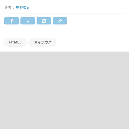
著者：
熊谷知泰
HTML5
サイボウズ