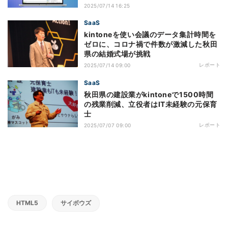
2025/07/14 16:25
SaaS
kintoneを使い会議のデータ集計時間を
ゼロに、コロナ禍で件数が激減した秋田
県の結婚式場が挑戦
レポート
2025/07/14 09:00
SaaS
秋田県の建設業がkintoneで1500時間
の残業削減、立役者はIT未経験の元保育
士
レポート
2025/07/07 09:00
HTML5
サイボウズ