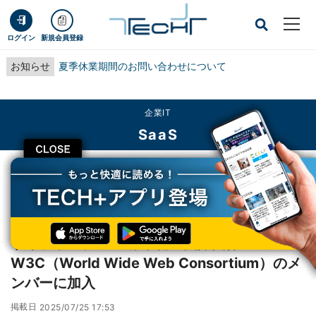
ログイン
新規会員登録
お知らせ
夏季休業期間のお問い合わせについて
企業IT
SaaS
CLOSE
TECH+
企業IT
SaaS
サイボウズ、Web標準化の国際団体W3C（World Wide Web Consortium）の
メンバーに加入
サイボウズ、Web標準化の国際団体
W3C（World Wide Web Consortium）のメ
ンバーに加入
掲載日
2025/07/25 17:53