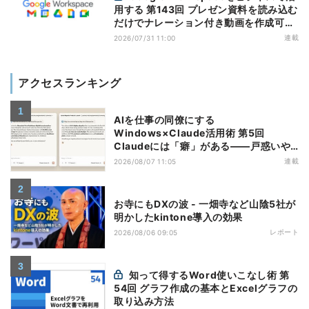
用する 第143回 プレゼン資料を読み込む
だけでナレーション付き動画を作成可能
になった「Google Vids」
連載
2026/07/31 11:00
アクセスランキング
AIを仕事の同僚にする
Windows×Claude活用術 第5回
Claudeには「癖」がある――戸惑いや
すい7つの仕様
連載
2026/08/07 11:05
お寺にもDXの波 - 一畑寺など山陰5社が
明かしたkintone導入の効果
レポート
2026/08/06 09:05
知って得するWord使いこなし術 第
54回 グラフ作成の基本とExcelグラフの
取り込み方法