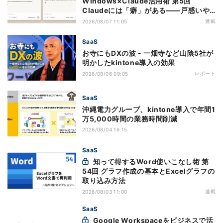
Windows×Claude活用術 第5回
Claudeには「癖」がある――戸惑いや
すい7つの仕様
連載
2026/08/07 11:05
SaaS
お寺にもDXの波 - 一畑寺など山陰5社が
明かしたkintone導入の効果
レポート
2026/08/06 09:05
SaaS
沖縄電力グループ、kintone導入で年間1
万5,000時間の業務時間削減
2026/08/04 16:15
SaaS
知って得するWord使いこなし術 第
54回 グラフ作成の基本とExcelグラフの
取り込み方法
連載
2026/08/03 11:00
SaaS
Google Workspaceをビジネスで活