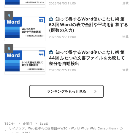
連載
2026/08/03 11:00
知って得するWord使いこなし術 第
53回 Wordの表で合計や平均を計算する
(関数の入力)
連載
2026/07/27 11:00
知って得するWord使いこなし術 第
44回 ふたつの文書ファイルを比較して
差分を自動検出
連載
2026/05/25 11:00
ランキングをもっと見る
TECH+
企業IT
SaaS
サイボウズ、Web標準化の国際団体W3C（World Wide Web Consortium）の
メンバーに加入