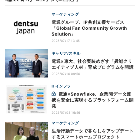
マーケティング
電通グループ、IP共創支援サービス
「Global Fan Community Growth
Solution」
2025/07/17 13:45
キャリア/スキル
電通×東大、社会実装めざす「異能クリ
エイティブ人材」育成プログラムを開講
2025/07/16 09:56
ITインフラ
電通×Snowflake、企業間データ連
携を安全に実現するプラットフォーム開
発
2025/07/08 16:46
マーケティング
生活行動データで暮らしをアップデート
するスマートホームプロジェクト