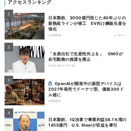
アクセスランキング
日本製鉄、3000億円投じた40年ぶりの
新熱延ラインが竣工 EV向け鋼板生産を
強化
22時間前
レポート
「全員出社で生産性向上を」 GMOが
在宅勤務の推奨を廃止
2026/08/07 07:00
OpenAIが開発中の新型デバイスは
2027年発売でドーナツ型、価格300ド
ル超に
19時間前
日本製鉄、1Q決算で事業利益58.1％増の
1455億円 U.S. Steelが収益を牽引