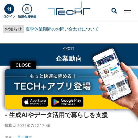
ログイン
新規会員登録
お知らせ
夏季休業期間のお問い合わせについて
企業IT
企業動向
CLOSE
TECH+
企業IT
企業動向
電通ら4社、スマートホーム実証第2弾を開始 - 生成AIやデータ活用で暮らしを
支援
電通ら4社、スマートホーム実証第2弾を開始
- 生成AIやデータ活用で暮らしを支援
掲載日
2025/07/22 17:45
著者：
早川厚志