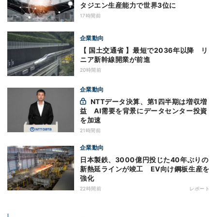
タジエン生産能力で世界3位に
17時間前
企業動向
【 国土交通省 】最短で2036年以降 リ
ニア新幹線開業が前進
20時間前
企業動向
NTTデータ決算、第1四半期は増収増
益 AI需要を背景にデータセンター投資
を加速
21時間前
企業動向
日本製鉄、3000億円投じた40年ぶりの
新熱延ラインが竣工 EV向け鋼板生産を
強化
22時間前
レポート