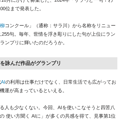
から10月にかけて募集した、2024年「サラっと一句！わ
00位まで発表した。
柳
コンクール」（通称：サラ川）から名称をリニュー
,255句。毎年、世情を浮き彫りにした句が上位にラン
ランプリに輝いたのだろうか。
Iを詠んだ作品がグランプリ
成
AI
の利用は仕事だけでなく、日常生活でも広がってお
う機運が高まっているといえる。
いる人も少なくない。今回、AIを使いこなそうと四苦八
の 使い方聞く AIに」が多くの共感を得て、見事第1位