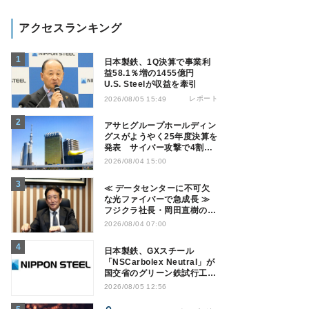
アクセスランキング
日本製鉄、1Q決算で事業利
益58.1％増の1455億円
U.S. Steelが収益を牽引
レポート
2026/08/05 15:49
アサヒグループホールディン
グスがようやく25年度決算を
発表 サイバー攻撃で4割減
益
2026/08/04 15:00
≪ データセンターに不可欠
な光ファイバーで急成長 ≫
フジクラ社長・岡田直樹の技
術論「見えない技術優位性、
2026/08/04 07:00
見えない差別化でトップの座
を！」
日本製鉄、GXスチール
「NSCarbolex Neutral」が
国交省のグリーン鉄試行工事
に採用
2026/08/05 12:56