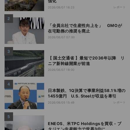
強化
レポート
2026/08/07 16:23
「全員出社で生産性向上を」 GMOが
在宅勤務の推奨を廃止
2026/08/07 07:00
【 国土交通省 】最短で2036年以降 リ
ニア新幹線開業が前進
2026/08/07 18:00
日本製鉄、1Q決算で事業利益58.1％増の
1455億円 U.S. Steelが収益を牽引
レポート
2026/08/05 15:49
ENEOS、米TPC Holdingsを買収 - ブ
タジエン生産能力で世界3位に