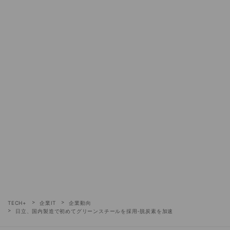
TECH+
企業IT
企業動向
日立、国内製造で初めてグリーンスチールを採用‐脱炭素を加速