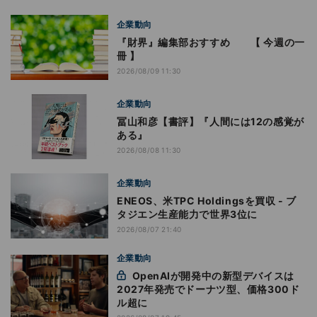
企業動向
『財界』編集部おすすめ 【 今週の一
冊 】
2026/08/09 11:30
企業動向
冨山和彦【書評】『人間には12の感覚が
ある』
2026/08/08 11:30
企業動向
ENEOS、米TPC Holdingsを買収 - ブ
タジエン生産能力で世界3位に
2026/08/07 21:40
企業動向
OpenAIが開発中の新型デバイスは
2027年発売でドーナツ型、価格300ド
ル超に